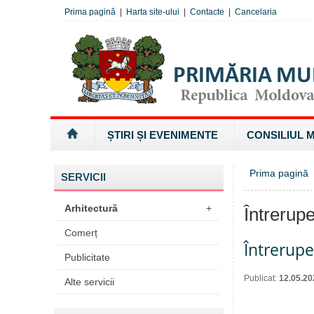
Prima pagină
|
Harta site-ului
|
Contacte
|
Cancelaria
ȘTIRI ȘI EVENIMENTE
CONSILIUL 
Prima pagină
»
SERVICII
Arhitectură
+
Întrerupe
Comerț
Întrerup
Publicitate
Publicat:
12.05.20
Alte servicii