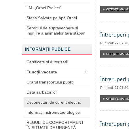
Î.M. „Orhei Proiect”
CITEŞTE MAI MU
Stația Salvare pe Apă Orhei
Serviciul de supraveghere și
îngrijire a animalelor fără stăpân
Întreruperi
Publicat:
27.07.20
INFORMAȚII PUBLICE
CITEŞTE MAI MU
Certificate și Autorizații
Funcții vacante
+
Întreruperi
Orarul transportului public
Publicat:
27.07.20
Lista sărbătorilor
CITEŞTE MAI MU
Deconectări de curent electric
Informații hidrometeorologice
REGULI DE COMPORTAMENT
Întreruperi
ÎN SITUAŢII DE URGENŢĂ