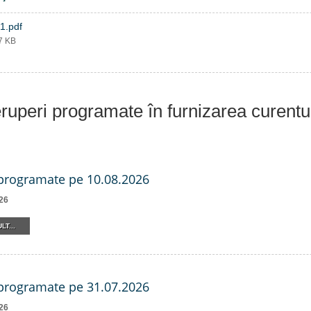
1.pdf
37 KB
eruperi programate în furnizarea curentu
 programate pe 10.08.2026
26
LT...
 programate pe 31.07.2026
26