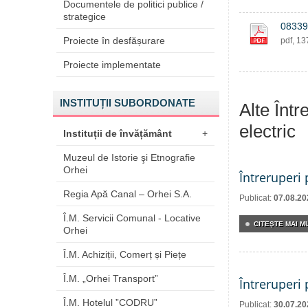
Documentele de politici publice /
strategice
08339
Proiecte în desfășurare
pdf, 1
Proiecte implementate
INSTITUȚII SUBORDONATE
Alte Într
electric
Instituții de învățământ
+
Muzeul de Istorie şi Etnografie
Orhei
Întreruperi
Regia Apă Canal – Orhei S.A.
Publicat:
07.08.20
Î.M. Servicii Comunal - Locative
CITEŞTE MAI MU
Orhei
Î.M. Achiziții, Comerț și Piețe
Î.M. „Orhei Transport”
Întreruperi
Î.M. Hotelul ”CODRU”
Publicat:
30.07.20