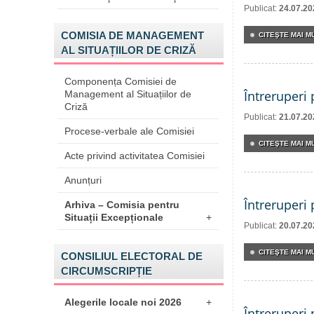
Publicat:
24.07.20
COMISIA DE MANAGEMENT
CITEŞTE MAI MU
AL SITUAȚIILOR DE CRIZĂ
Componența Comisiei de
Întreruperi
Management al Situațiilor de
Criză
Publicat:
21.07.20
Procese-verbale ale Comisiei
CITEŞTE MAI MU
Acte privind activitatea Comisiei
Anunțuri
Întreruperi
Arhiva – Comisia pentru
Situații Excepționale
+
Publicat:
20.07.20
CITEŞTE MAI MU
CONSILIUL ELECTORAL DE
CIRCUMSCRIPȚIE
Alegerile locale noi 2026
+
Întreruperi