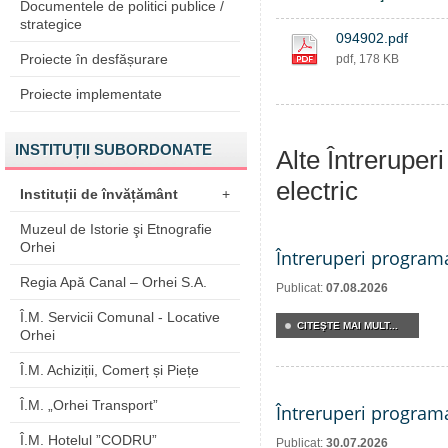
Documentele de politici publice /
strategice
094902.pdf
Proiecte în desfășurare
pdf, 178 KB
Proiecte implementate
INSTITUȚII SUBORDONATE
Alte Întreruper
electric
Instituții de învățământ
+
Muzeul de Istorie şi Etnografie
Orhei
Întreruperi program
Regia Apă Canal – Orhei S.A.
Publicat:
07.08.2026
Î.M. Servicii Comunal - Locative
CITEŞTE MAI MULT...
Orhei
Î.M. Achiziții, Comerț și Piețe
Î.M. „Orhei Transport”
Întreruperi program
Î.M. Hotelul ”CODRU”
Publicat:
30.07.2026