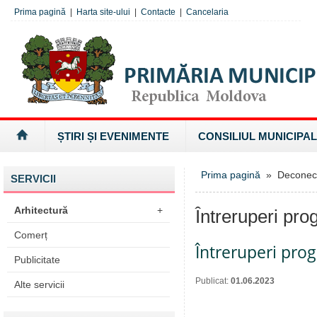
Prima pagină
|
Harta site-ului
|
Contacte
|
Cancelaria
ȘTIRI ȘI EVENIMENTE
CONSILIUL MUNICIPAL
Prima pagină
» Deconectăr
SERVICII
Arhitectură
+
Întreruperi pro
Comerț
Întreruperi pro
Publicitate
Publicat:
01.06.2023
Alte servicii