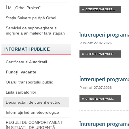
Î.M. „Orhei Proiect”
CITEŞTE MAI MULT...
Stația Salvare pe Apă Orhei
Serviciul de supraveghere și
îngrijire a animalelor fără stăpân
Întreruperi program
Publicat:
27.07.2026
INFORMAȚII PUBLICE
CITEŞTE MAI MULT...
Certificate și Autorizații
Funcții vacante
+
Întreruperi program
Orarul transportului public
Publicat:
27.07.2026
Lista sărbătorilor
CITEŞTE MAI MULT...
Deconectări de curent electric
Informații hidrometeorologice
REGULI DE COMPORTAMENT
Întreruperi program
ÎN SITUAŢII DE URGENŢĂ