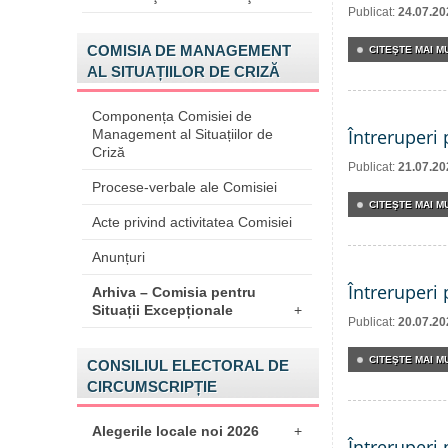
Publicat:
24.07.20
COMISIA DE MANAGEMENT
CITEŞTE MAI MU
AL SITUAȚIILOR DE CRIZĂ
Componența Comisiei de
Întreruperi
Management al Situațiilor de
Criză
Publicat:
21.07.20
Procese-verbale ale Comisiei
CITEŞTE MAI MU
Acte privind activitatea Comisiei
Anunțuri
Întreruperi
Arhiva – Comisia pentru
Situații Excepționale
+
Publicat:
20.07.20
CITEŞTE MAI MU
CONSILIUL ELECTORAL DE
CIRCUMSCRIPȚIE
Alegerile locale noi 2026
+
Întreruperi