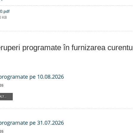
0.pdf
80 KB
eruperi programate în furnizarea curentu
 programate pe 10.08.2026
26
LT...
 programate pe 31.07.2026
26