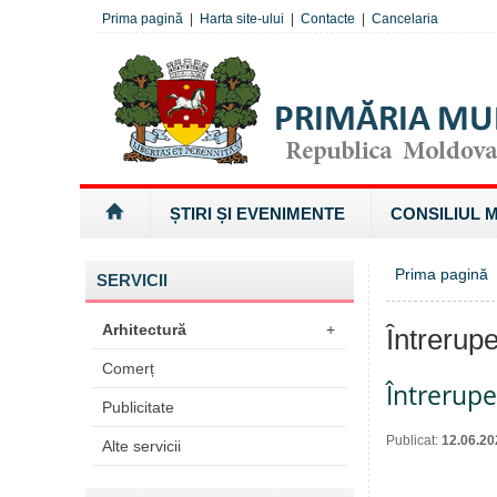
Prima pagină
|
Harta site-ului
|
Contacte
|
Cancelaria
ȘTIRI ȘI EVENIMENTE
CONSILIUL 
Prima pagină
»
SERVICII
Arhitectură
+
Întrerupe
Comerț
Întrerup
Publicitate
Publicat:
12.06.20
Alte servicii