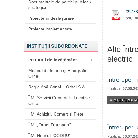
Documentele de politici publice /
strategice
09776
Proiecte în desfășurare
pdf, 1
Proiecte implementate
INSTITUȚII SUBORDONATE
Alte Într
electric
Instituții de învățământ
+
Muzeul de Istorie şi Etnografie
Orhei
Întreruperi
Regia Apă Canal – Orhei S.A.
Publicat:
07.08.20
Î.M. Servicii Comunal - Locative
CITEŞTE MAI MU
Orhei
Î.M. Achiziții, Comerț și Piețe
Î.M. „Orhei Transport”
Întreruperi
Î.M. Hotelul ”CODRU”
Publicat:
30.07.20