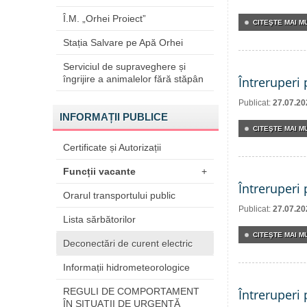
Î.M. „Orhei Proiect”
CITEŞTE MAI MU
Stația Salvare pe Apă Orhei
Serviciul de supraveghere și
îngrijire a animalelor fără stăpân
Întreruperi
Publicat:
27.07.20
INFORMAȚII PUBLICE
CITEŞTE MAI MU
Certificate și Autorizații
Funcții vacante
+
Întreruperi
Orarul transportului public
Publicat:
27.07.20
Lista sărbătorilor
CITEŞTE MAI MU
Deconectări de curent electric
Informații hidrometeorologice
REGULI DE COMPORTAMENT
Întreruperi
ÎN SITUAŢII DE URGENŢĂ