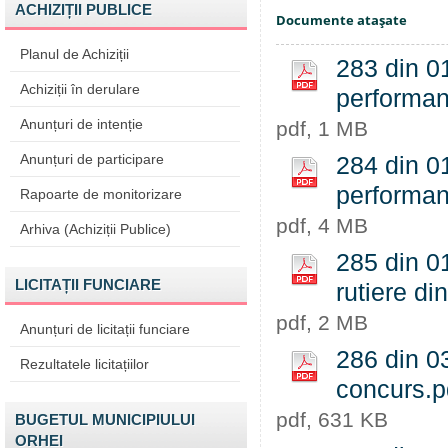
ACHIZIȚII PUBLICE
Documente ataşate
Planul de Achiziții
283 din 01
Achiziții în derulare
performant
Anunțuri de intenție
pdf, 1 MB
Anunțuri de participare
284 din 01
performan
Rapoarte de monitorizare
pdf, 4 MB
Arhiva (Achiziții Publice)
285 din 01
LICITAȚII FUNCIARE
rutiere di
pdf, 2 MB
Anunțuri de licitații funciare
286 din 03
Rezultatele licitațiilor
concurs.p
pdf, 631 KB
BUGETUL MUNICIPIULUI
ORHEI