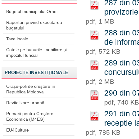
287 din 03
provizorie
Bugetul municipiului Orhei
pdf, 1 MB
Raporturi privind executarea
bugetului
288 din 03
Taxe locale
de informa
Cotele pe bunurile imobiliare și
pdf, 572 KB
impozitul funciar
289 din 0
concursul
PROIECTE INVESTIȚIONALE
pdf, 2 MB
Orașe-poli de creștere în
290 din 07
Republica Moldova
pdf, 740 KB
Revitalizare urbană
291 din 07
Primarii pentru Creștere
Economică (M4EG)
receptie l
EU4Culture
pdf, 785 KB