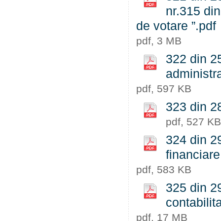
nr.315 din
de votare ”.pdf
pdf, 3 MB
322 din 2
administra
pdf, 597 KB
323 din 28
pdf, 527 KB
324 din 29
financiare
pdf, 583 KB
325 din 29
contabilit
pdf, 17 MB