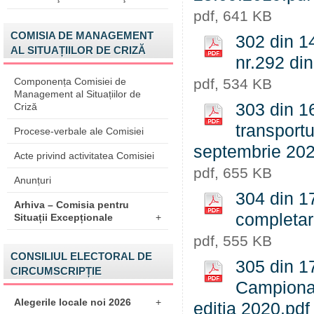
pdf, 641 KB
COMISIA DE MANAGEMENT
302 din 14
AL SITUAȚIILOR DE CRIZĂ
nr.292 di
Componența Comisiei de
pdf, 534 KB
Management al Situațiilor de
303 din 16
Criză
transportu
Procese-verbale ale Comisiei
septembrie 202
Acte privind activitatea Comisiei
pdf, 655 KB
Anunțuri
304 din 17
Arhiva – Comisia pentru
completar
Situații Excepționale
+
pdf, 555 KB
CONSILIUL ELECTORAL DE
305 din 1
CIRCUMSCRIPȚIE
Campionat
Alegerile locale noi 2026
+
ediția 2020.pdf