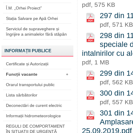
pdf, 575 KB
Î.M. „Orhei Proiect”
297 din 1
Stația Salvare pe Apă Orhei
pdf, 571 KB
Serviciul de supraveghere și
298 din 11
îngrijire a animalelor fără stăpân
speciale d
INFORMAȚII PUBLICE
intalnirilor cu a
pdf, 1 MB
Certificate și Autorizații
299 din 1
Funcții vacante
+
pdf, 562 KB
Orarul transportului public
300 din 1
Lista sărbătorilor
pdf, 557 KB
Deconectări de curent electric
301 din 14
Informații hidrometeorologice
Amplasare 
REGULI DE COMPORTAMENT
25.09.2019.pdf
ÎN SITUAŢII DE URGENŢĂ