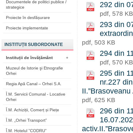
Documentele de politici publice /
292 din 0
strategice
pdf, 578 KB
Proiecte în desfășurare
293 din 0
Proiecte implementate
extraordin
pdf, 503 KB
INSTITUȚII SUBORDONATE
294 din 1
Instituții de învățământ
+
pdf, 570 KB
Muzeul de Istorie şi Etnografie
295 din 11
Orhei
nr.227 din
Regia Apă Canal – Orhei S.A.
II.”Brasoveanu 
Î.M. Servicii Comunal - Locative
pdf, 625 KB
Orhei
296 din 1
Î.M. Achiziții, Comerț și Piețe
16.07.2020
Î.M. „Orhei Transport”
activ.II.”Braso
Î.M. Hotelul ”CODRU”