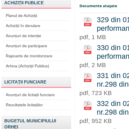
ACHIZIȚII PUBLICE
Documente ataşate
Planul de Achiziții
329 din 01
Achiziții în derulare
performanț
Anunțuri de intenție
pdf, 1 MB
Anunțuri de participare
330 din 01
performan
Rapoarte de monitorizare
pdf, 2 MB
Arhiva (Achiziții Publice)
331 din 02
LICITAȚII FUNCIARE
nr.298 di
pdf, 723 KB
Anunțuri de licitații funciare
332 din 02
Rezultatele licitațiilor
nr.298 di
pdf, 952 KB
BUGETUL MUNICIPIULUI
ORHEI