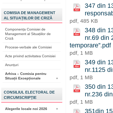
347 din 1
responsab
COMISIA DE MANAGEMENT
AL SITUAȚIILOR DE CRIZĂ
pdf, 485 KB
348 din 13
Componența Comisiei de
Management al Situațiilor de
nr.69 din 
Criză
temporare”.pdf
Procese-verbale ale Comisiei
pdf, 1 MB
Acte privind activitatea Comisiei
349 din 13
Anunțuri
nr.1125 di
Arhiva – Comisia pentru
pdf, 1 MB
Situații Excepționale
+
350 din 13
CONSILIUL ELECTORAL DE
nr.236 din
CIRCUMSCRIPȚIE
pdf, 1 MB
Alegerile locale noi 2026
+
351din 15.