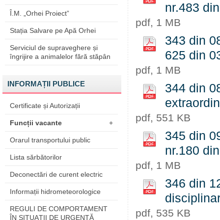
nr.483 din
Î.M. „Orhei Proiect”
pdf, 1 MB
Stația Salvare pe Apă Orhei
343 din 08
Serviciul de supraveghere și
625 din 03
îngrijire a animalelor fără stăpân
pdf, 1 MB
INFORMAȚII PUBLICE
344 din 0
extraordin
Certificate și Autorizații
pdf, 551 KB
Funcții vacante
+
345 din 09
Orarul transportului public
nr.180 din
Lista sărbătorilor
pdf, 1 MB
Deconectări de curent electric
346 din 12
Informații hidrometeorologice
disciplina
REGULI DE COMPORTAMENT
pdf, 535 KB
ÎN SITUAŢII DE URGENŢĂ