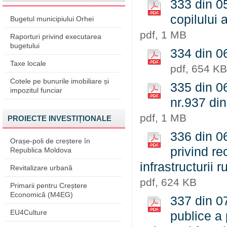
333 din 05
copilului a
Bugetul municipiului Orhei
pdf, 1 MB
Raporturi privind executarea
bugetului
334 din 06
Taxe locale
pdf, 654 KB
Cotele pe bunurile imobiliare și
335 din 06
impozitul funciar
nr.937 din
pdf, 1 MB
PROIECTE INVESTIȚIONALE
336 din 06
Orașe-poli de creștere în
privind re
Republica Moldova
infrastructurii r
Revitalizare urbană
pdf, 624 KB
Primarii pentru Creștere
Economică (M4EG)
337 din 07
EU4Culture
publice a 