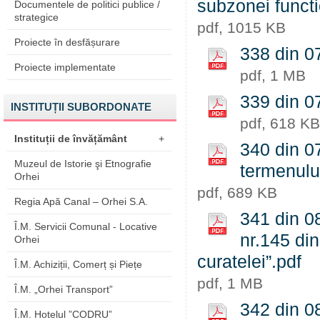
subzonei functi
Documentele de politici publice /
strategice
pdf, 1015 KB
Proiecte în desfășurare
338 din 07
Proiecte implementate
pdf, 1 MB
339 din 0
INSTITUȚII SUBORDONATE
pdf, 618 KB
Instituții de învățământ
+
340 din 07
Muzeul de Istorie şi Etnografie
termenulu
Orhei
pdf, 689 KB
Regia Apă Canal – Orhei S.A.
341 din 08
Î.M. Servicii Comunal - Locative
nr.145 din
Orhei
curatelei”.pdf
Î.M. Achiziții, Comerț și Piețe
pdf, 1 MB
Î.M. „Orhei Transport”
342 din 08
Î.M. Hotelul ”CODRU”