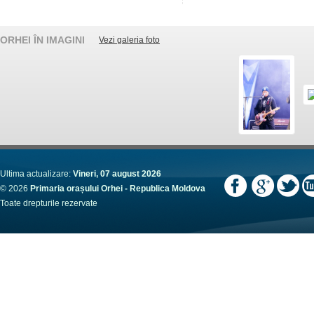
ORHEI ÎN IMAGINI
Vezi galeria foto
Ultima actualizare:
Vineri, 07 august 2026
© 2026
Primaria orașului Orhei - Republica Moldova
Toate drepturile rezervate