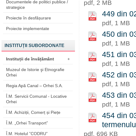
pdf, 2 MB
Documentele de politici publice /
strategice
449 din 02
Proiecte în desfășurare
pdf, 1 MB
Proiecte implementate
450 din 03
pdf, 1 MB
INSTITUȚII SUBORDONATE
451 din 03
Instituții de învățământ
+
pdf, 1 MB
Muzeul de Istorie şi Etnografie
452 din 03
Orhei
pdf, 1 MB
Regia Apă Canal – Orhei S.A.
453 din 03
Î.M. Servicii Comunal - Locative
Orhei
pdf, 1 MB
Î.M. Achiziții, Comerț și Piețe
454 din 03
Î.M. „Orhei Transport”
termenulu
pdf, 696 KB
Î.M. Hotelul ”CODRU”