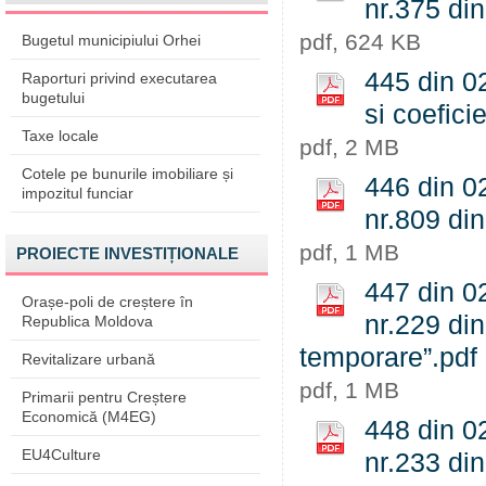
nr.375 di
pdf, 624 KB
Bugetul municipiului Orhei
445 din 02
Raporturi privind executarea
bugetului
si coefici
Taxe locale
pdf, 2 MB
Cotele pe bunurile imobiliare și
446 din 02
impozitul funciar
nr.809 din
pdf, 1 MB
PROIECTE INVESTIȚIONALE
447 din 02
Orașe-poli de creștere în
nr.229 din
Republica Moldova
temporare”.pdf
Revitalizare urbană
pdf, 1 MB
Primarii pentru Creștere
Economică (M4EG)
448 din 02
EU4Culture
nr.233 din