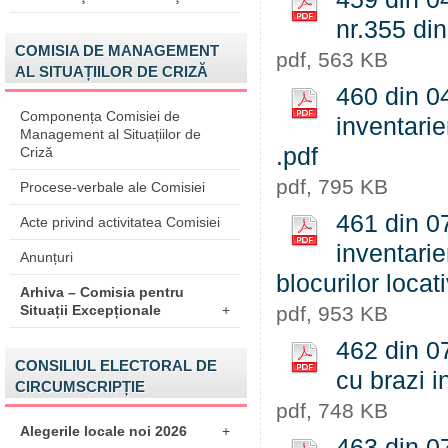
nr.355 di
COMISIA DE MANAGEMENT
pdf, 563 KB
AL SITUAȚIILOR DE CRIZĂ
460 din 04
Componența Comisiei de
inventarie
Management al Situațiilor de
.pdf
Criză
pdf, 795 KB
Procese-verbale ale Comisiei
461 din 07
Acte privind activitatea Comisiei
inventarie
Anunțuri
blocurilor locat
Arhiva – Comisia pentru
Situații Excepționale
+
pdf, 953 KB
462 din 0
CONSILIUL ELECTORAL DE
cu brazi i
CIRCUMSCRIPȚIE
pdf, 748 KB
Alegerile locale noi 2026
+
463 din 07