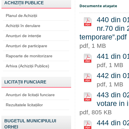
ACHIZIȚII PUBLICE
Documente ataşate
Planul de Achiziții
440 din 01
Achiziții în derulare
nr.70 din 
temporare”.pdf
Anunțuri de intenție
pdf, 1 MB
Anunțuri de participare
441 din 01
Rapoarte de monitorizare
pdf, 1 MB
Arhiva (Achiziții Publice)
442 din 01
LICITAȚII FUNCIARE
pdf, 1 MB
443 din 02
Anunțuri de licitații funciare
votare in 
Rezultatele licitațiilor
pdf, 805 KB
BUGETUL MUNICIPIULUI
444 din 02
ORHEI