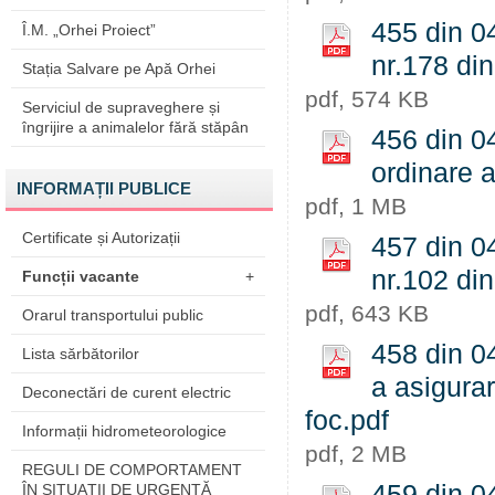
455 din 04
Î.M. „Orhei Proiect”
nr.178 di
Stația Salvare pe Apă Orhei
pdf, 574 KB
Serviciul de supraveghere și
îngrijire a animalelor fără stăpân
456 din 0
ordinare a
INFORMAȚII PUBLICE
pdf, 1 MB
Certificate și Autorizații
457 din 04
nr.102 di
Funcții vacante
+
pdf, 643 KB
Orarul transportului public
458 din 0
Lista sărbătorilor
a asigurar
Deconectări de curent electric
foc.pdf
Informații hidrometeorologice
pdf, 2 MB
REGULI DE COMPORTAMENT
459 din 04
ÎN SITUAŢII DE URGENŢĂ