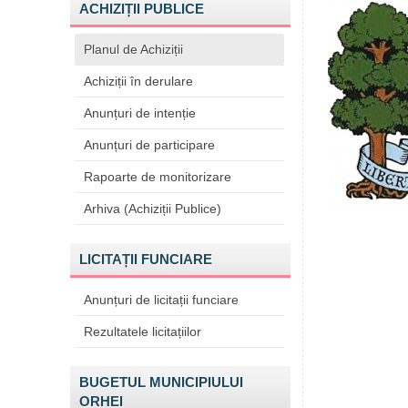
ACHIZIȚII PUBLICE
Planul de Achiziții
Achiziții în derulare
Anunțuri de intenție
Anunțuri de participare
Rapoarte de monitorizare
Arhiva (Achiziții Publice)
LICITAȚII FUNCIARE
Anunțuri de licitații funciare
Rezultatele licitațiilor
BUGETUL MUNICIPIULUI
ORHEI