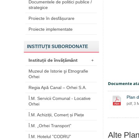
Documentele de politici publice /
strategice
Proiecte în desfășurare
Proiecte implementate
INSTITUȚII SUBORDONATE
Instituții de învățământ
+
Muzeul de Istorie şi Etnografie
Orhei
Documente at
Regia Apă Canal – Orhei S.A.
Plan d
Î.M. Servicii Comunal - Locative
Orhei
pdf, 3 
Î.M. Achiziții, Comerț și Piețe
Î.M. „Orhei Transport”
Alte Plan
Î.M. Hotelul ”CODRU”