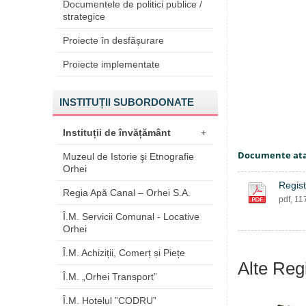
Documentele de politici publice /
strategice
Proiecte în desfășurare
Proiecte implementate
INSTITUȚII SUBORDONATE
Instituții de învățământ
+
Documente at
Muzeul de Istorie şi Etnografie
Orhei
Regist
Regia Apă Canal – Orhei S.A.
pdf, 11
Î.M. Servicii Comunal - Locative
Orhei
Î.M. Achiziții, Comerț și Piețe
Alte Regi
Î.M. „Orhei Transport”
Î.M. Hotelul ”CODRU”