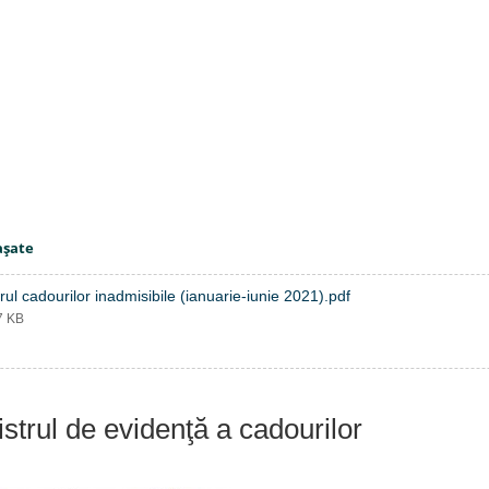
aşate
rul cadourilor inadmisibile (ianuarie-iunie 2021).pdf
7 KB
strul de evidenţă a cadourilor