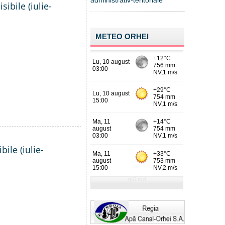
administrativ-teritoriale
ibile (iulie-
METEO ORHEI
ile (iulie-