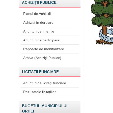
ACHIZIȚII PUBLICE
Planul de Achiziții
Achiziții în derulare
Anunțuri de intenție
Anunțuri de participare
Rapoarte de monitorizare
Arhiva (Achiziții Publice)
LICITAȚII FUNCIARE
Anunțuri de licitații funciare
Rezultatele licitațiilor
BUGETUL MUNICIPIULUI
ORHEI