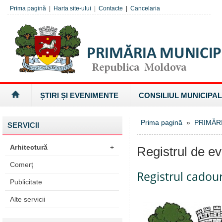
Prima pagină
|
Harta site-ului
|
Contacte
|
Cancelaria
ȘTIRI ȘI EVENIMENTE
CONSILIUL MUNICIPAL
Prima pagină
»
PRIMĂR
SERVICII
Arhitectură
+
Registrul de ev
Comerț
Registrul cadour
Publicitate
Alte servicii