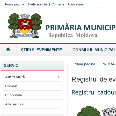
Prima pagină
|
Harta site-ului
|
Contacte
|
Cancelaria
ȘTIRI ȘI EVENIMENTE
CONSILIUL MUNICIPAL
Prima pagină
»
PRIMĂR
SERVICII
Arhitectură
+
Registrul de ev
Comerț
Registrul cadour
Publicitate
Alte servicii