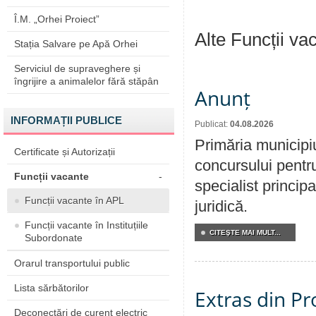
Î.M. „Orhei Proiect”
Alte Funcții va
Stația Salvare pe Apă Orhei
Serviciul de supraveghere și
îngrijire a animalelor fără stăpân
Anunț
INFORMAȚII PUBLICE
Publicat:
04.08.2026
Primăria municipi
Certificate și Autorizații
concursului pentr
Funcții vacante
-
specialist principa
Funcții vacante în APL
juridică.
Funcții vacante în Instituțiile
CITEŞTE MAI MULT...
Subordonate
Orarul transportului public
Lista sărbătorilor
Extras din Pr
Deconectări de curent electric