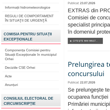
Publicat:
23.07.2026
Informații hidrometeorologice
EXTRAS din PROC
REGULI DE COMPORTAMENT
Comisiei de concu
ÎN SITUAŢII DE URGENŢĂ
specialist princip
în domeniul protecț
COMISIA PENTRU SITUAȚII
EXCEPȚIONALE
CITEŞTE MAI MULT...
Componența Comisiei pentru
Situații Excepționale în municipiul
Orhei
Prelungirea 
Deciziile CSE Orhei
concursului
Acte
Publicat:
22.07.2026
Anunțuri
Se prelungește te
ocuparea funcției 
CONSILIUL ELECTORAL DE
Primăriei municipi
CIRCUMSCRIPȚIE