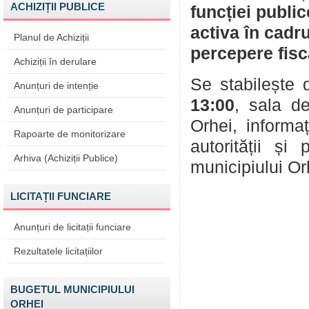
ACHIZIȚII PUBLICE
funcției publi
activa în cadr
Planul de Achiziții
percepere fisc
Achiziții în derulare
Se stabilește 
Anunțuri de intenție
13:00
, sala de
Anunțuri de participare
Orhei, inform
Rapoarte de monitorizare
autorității și
Arhiva (Achiziții Publice)
municipiului Or
LICITAȚII FUNCIARE
Anunțuri de licitații funciare
Rezultatele licitațiilor
BUGETUL MUNICIPIULUI
ORHEI