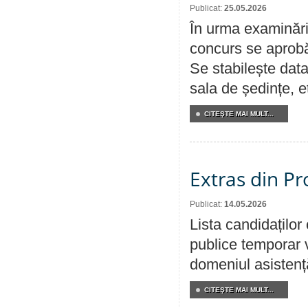
Publicat:
25.05.2026
În urma examinării
concurs se aprobă
Se stabilește data
sala de ședințe, et
CITEŞTE MAI MULT...
Extras din Pr
Publicat:
14.05.2026
Lista candidațilo
publice temporar v
domeniul asistență
CITEŞTE MAI MULT...