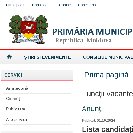
Prima pagină
|
Harta site-ului
|
Contacte
|
Cancelaria
ȘTIRI ȘI EVENIMENTE
CONSILIUL MUNICIPAL
Prima pagină
SERVICII
Arhitectură
+
Funcții vacant
Comerț
Anunț
Publicitate
Alte servicii
Publicat:
01.10.2024
Lista candidaț