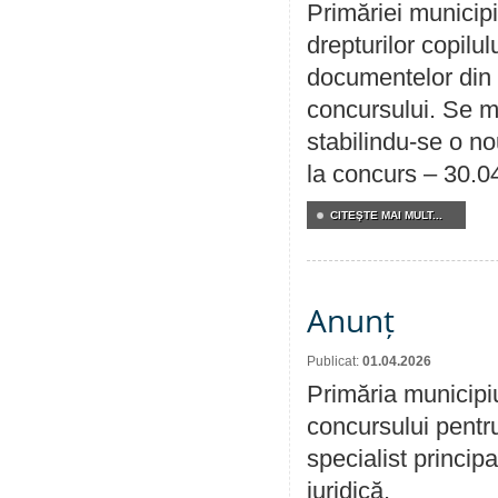
Primăriei municipi
drepturilor copilu
documentelor din i
concursului. Se m
stabilindu-se o n
la concurs – 30.0
CITEŞTE MAI MULT...
Anunț
Publicat:
01.04.2026
Primăria municipi
concursului pentr
specialist principa
juridică.