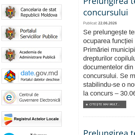
Prelungirea 
concursului
Publicat:
22.06.2026
Se prelungește te
ocuparea funcției 
Primăriei municipi
drepturilor copilu
documentelor din i
concursului. Se m
stabilindu-se o n
la concurs – 30.0
CITEŞTE MAI MULT...
Prelungirea 