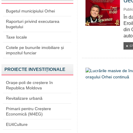
Publi
Bugetul municipiului Orhei
În d
Raporturi privind executarea
Eroi
bugetului
din 
auto
Taxe locale
CI
Cotele pe bunurile imobiliare și
impozitul funciar
PROIECTE INVESTIȚIONALE
Orașe-poli de creștere în
Republica Moldova
Revitalizare urbană
Primarii pentru Creștere
Economică (M4EG)
EU4Culture