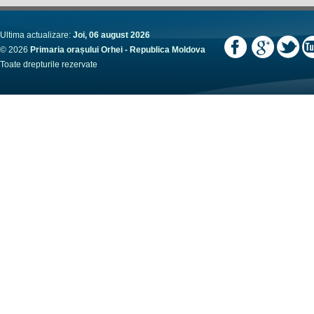
Ultima actualizare:
Joi, 06 august 2026
© 2026
Primaria orașului Orhei - Republica Moldova
Toate drepturile rezervate