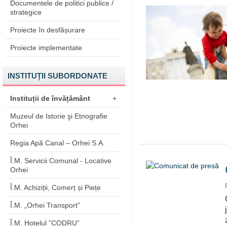
Documentele de politici publice /
strategice
Proiecte în desfășurare
Proiecte implementate
INSTITUȚII SUBORDONATE
Instituții de învățământ
+
Muzeul de Istorie şi Etnografie
Orhei
Regia Apă Canal – Orhei S.A.
Î.M. Servicii Comunal - Locative
Orhei
Î.M. Achiziții, Comerț și Piețe
Î.M. „Orhei Transport”
Î.M. Hotelul ”CODRU”