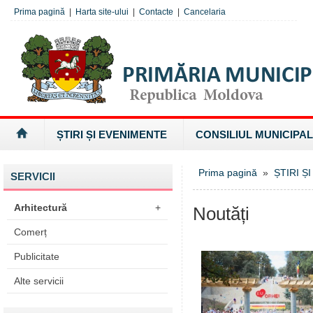
Prima pagină
|
Harta site-ului
|
Contacte
|
Cancelaria
ȘTIRI ȘI EVENIMENTE
CONSILIUL MUNICIPAL
Prima pagină
»
ȘTIRI Ș
SERVICII
Arhitectură
+
Noutăți
Comerț
Publicitate
Alte servicii