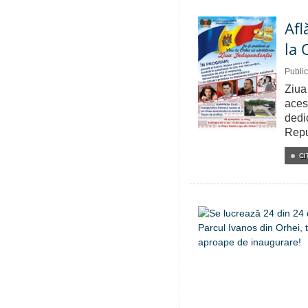
Afl
la 
Public
Ziua
aces
dedi
Repu
CI