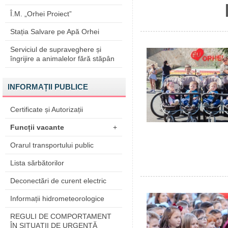
Î.M. „Orhei Proiect”
Stația Salvare pe Apă Orhei
Serviciul de supraveghere și
îngrijire a animalelor fără stăpân
INFORMAȚII PUBLICE
Certificate și Autorizații
Funcții vacante
+
Orarul transportului public
Lista sărbătorilor
Deconectări de curent electric
Informații hidrometeorologice
REGULI DE COMPORTAMENT
ÎN SITUAŢII DE URGENŢĂ