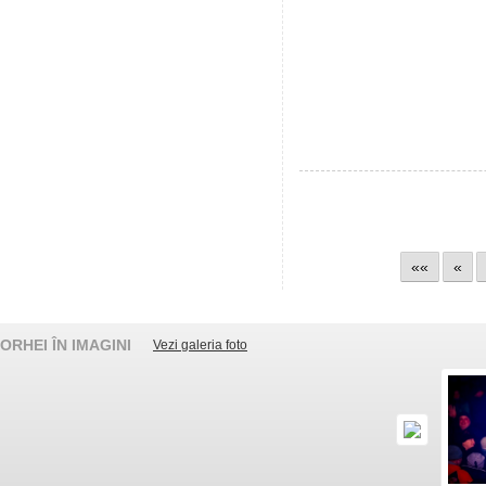
««
«
ORHEI ÎN IMAGINI
Vezi galeria foto