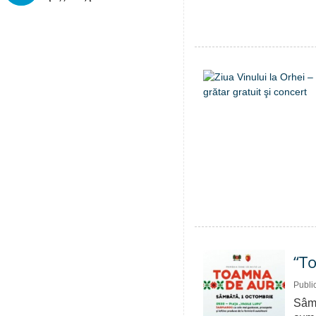
“To
Publi
Sâmb