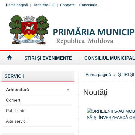
Prima pagină
|
Harta site-ului
|
Contacte
|
Cancelaria
ȘTIRI ȘI EVENIMENTE
CONSILIUL MUNICIPAL
Prima pagină
»
ȘTIRI Ș
SERVICII
Arhitectură
+
Noutăți
Comerț
Publicitate
Alte servicii