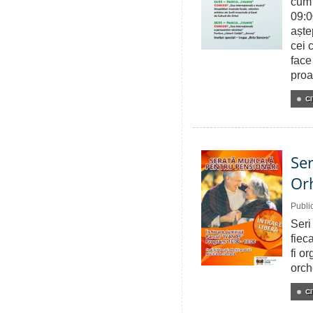
cum 
09:0
aște
cei 
face
proa
CI
Ser
Or
Publi
Seri
fiec
fi o
orch
CI