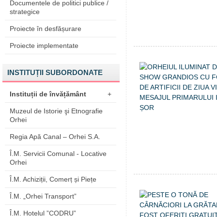
Documentele de politici publice /
strategice
Proiecte în desfășurare
Proiecte implementate
INSTITUȚII SUBORDONATE
Instituții de învățământ
+
Muzeul de Istorie şi Etnografie
Orhei
Regia Apă Canal – Orhei S.A.
Î.M. Servicii Comunal - Locative
Orhei
Î.M. Achiziții, Comerț și Piețe
Î.M. „Orhei Transport”
Î.M. Hotelul ”CODRU”