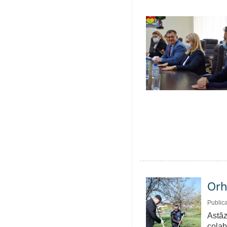
Orh
Public
Astăz
colab