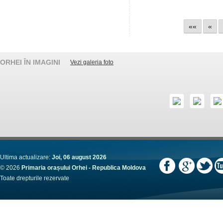
««
«
ORHEI ÎN IMAGINI
Vezi galeria foto
Ultima actualizare:
Joi, 06 august 2026
© 2026
Primaria orașului Orhei - Republica Moldova
Toate drepturile rezervate