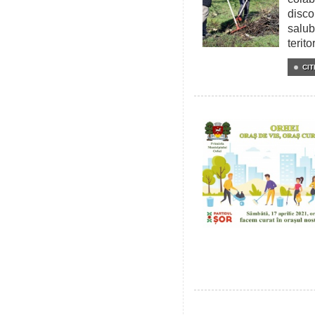
disco
salub
teritor
CIT