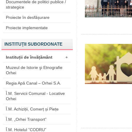
Documentele de politici publice /
strategice
Proiecte în desfășurare
Proiecte implementate
INSTITUȚII SUBORDONATE
Instituții de învățământ
+
Muzeul de Istorie şi Etnografie
Orhei
Regia Apă Canal – Orhei S.A.
Î.M. Servicii Comunal - Locative
Orhei
Î.M. Achiziții, Comerț și Piețe
Î.M. „Orhei Transport”
Î.M. Hotelul ”CODRU”