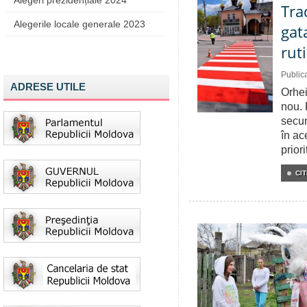
Alegeri prezidențiale 2024
Tra
Alegerile locale generale 2023
gat
rut
Public
ADRESE UTILE
Orhei
nou. 
secun
în ac
prior
CIT