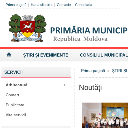
Prima pagină
|
Harta site-ului
|
Contacte
|
Cancelaria
ȘTIRI ȘI EVENIMENTE
CONSILIUL MUNICIPAL
Prima pagină
»
ȘTIRI Ș
SERVICII
Arhitectură
+
Noutăți
Comerț
Publicitate
Alte servicii