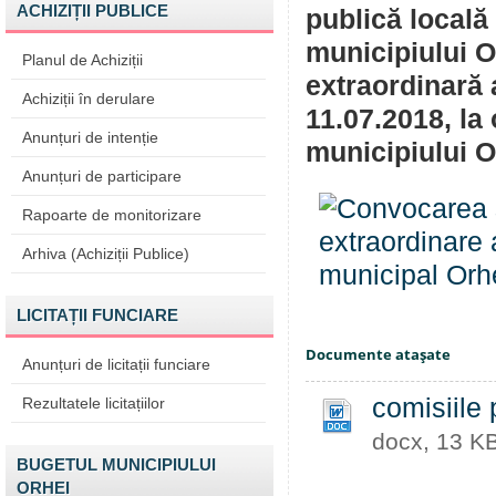
ACHIZIȚII PUBLICE
publică locală
municipiului 
Planul de Achiziții
extraordinară 
Achiziții în derulare
11.07.2018, la 
Anunțuri de intenție
municipiului O
Anunțuri de participare
Rapoarte de monitorizare
Arhiva (Achiziții Publice)
LICITAȚII FUNCIARE
Documente ataşate
Anunțuri de licitații funciare
comisiile
Rezultatele licitațiilor
docx, 13 K
BUGETUL MUNICIPIULUI
ORHEI