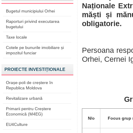
Naționale Ext
Bugetul municipiului Orhei
măști și mănu
Raporturi privind executarea
obligatorie.
bugetului
Taxe locale
Cotele pe bunurile imobiliare și
Persoana respon
impozitul funciar
Orhei, Cernei I
PROIECTE INVESTIȚIONALE
Orașe-poli de creștere în
Republica Moldova
Gr
Revitalizare urbană
Primarii pentru Creștere
Economică (M4EG)
N/o
Focus grup 
EU4Culture