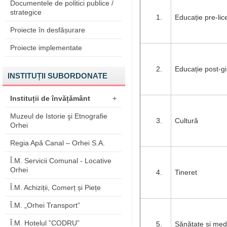
Documentele de politici publice /
strategice
Educație pre-lic
Proiecte în desfășurare
Proiecte implementate
Educație post-g
INSTITUȚII SUBORDONATE
Instituții de învățământ
+
Muzeul de Istorie şi Etnografie
Cultură
Orhei
Regia Apă Canal – Orhei S.A.
Î.M. Servicii Comunal - Locative
Orhei
Tineret
Î.M. Achiziții, Comerț și Piețe
Î.M. „Orhei Transport”
Î.M. Hotelul ”CODRU”
Sănătate și med