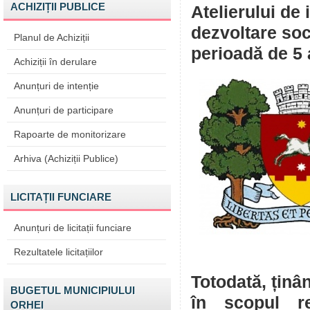
ACHIZIȚII PUBLICE
Atelierului de 
dezvoltare soc
Planul de Achiziții
perioadă de 5 
Achiziții în derulare
Anunțuri de intenție
Anunțuri de participare
Rapoarte de monitorizare
Arhiva (Achiziții Publice)
LICITAȚII FUNCIARE
Anunțuri de licitații funciare
Rezultatele licitațiilor
Totodată, ținâ
BUGETUL MUNICIPIULUI
în scopul re
ORHEI