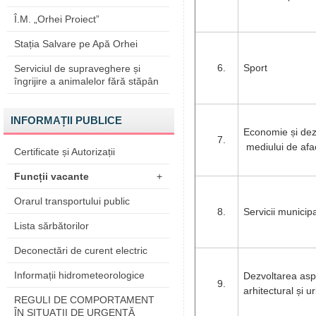
Î.M. „Orhei Proiect”
Stația Salvare pe Apă Orhei
Sport
Serviciul de supraveghere și
îngrijire a animalelor fără stăpân
INFORMAȚII PUBLICE
Economie și dez
mediului de afa
Certificate și Autorizații
Funcții vacante
+
Orarul transportului public
Servicii municip
Lista sărbătorilor
Deconectări de curent electric
Informații hidrometeorologice
Dezvoltarea asp
arhitectural și u
REGULI DE COMPORTAMENT
ÎN SITUAŢII DE URGENŢĂ