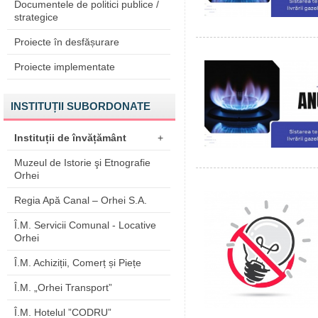
Documentele de politici publice /
strategice
Proiecte în desfășurare
Proiecte implementate
INSTITUȚII SUBORDONATE
Instituții de învățământ
+
Muzeul de Istorie şi Etnografie
Orhei
Regia Apă Canal – Orhei S.A.
Î.M. Servicii Comunal - Locative
Orhei
Î.M. Achiziții, Comerț și Piețe
Î.M. „Orhei Transport”
Î.M. Hotelul ”CODRU”