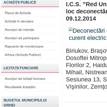
ACHIZIȚII PUBLICE
I.C.S. ”Red U
loc deconectări
Planul de Achiziții
09.12.2014
Achiziții în derulare
Anunțuri de intenție
Anunțuri de participare
Rapoarte de monitorizare
Biriukov, Braşo
Arhiva (Achiziții Publice)
Dosoftei Mitropol
Florilor 2, Hai
LICITAȚII FUNCIARE
Mihail, Nistrean
Sesiunea 13, St
Anunțuri de licitații funciare
Vişinilor, Zemţo
Rezultatele licitațiilor
BUGETUL MUNICIPIULUI
ORHEI