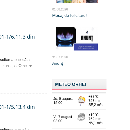
01.08.2026
Mesaj de felicitare!
01-1/6.11.3 din
31.07.2026
sultarea publică a
Anunț
i municipal Orhei nr.
METEO ORHEI
01-1/5.13.4 din
sultarea publică a