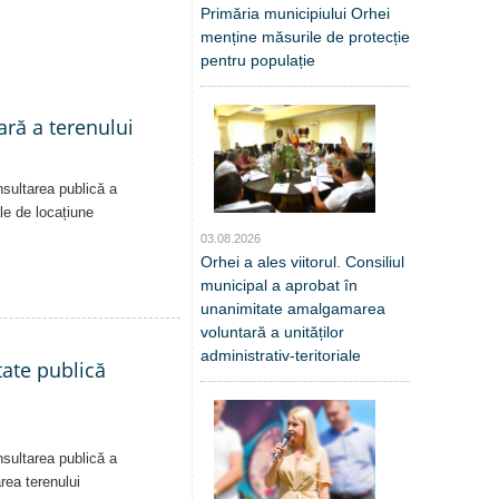
Primăria municipiului Orhei
menține măsurile de protecție
pentru populație
ară a terenului
nsultarea publică a
ale de locațiune
03.08.2026
Orhei a ales viitorul. Consiliul
municipal a aprobat în
unanimitate amalgamarea
voluntară a unităților
administrativ-teritoriale
tate publică
nsultarea publică a
area terenului