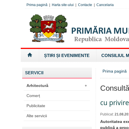
Prima pagină
|
Harta site-ului
|
Contacte
|
Cancelaria
ȘTIRI ȘI EVENIMENTE
CONSILIUL 
Prima pagină
SERVICII
Arhitectură
+
Consultă
Comerț
cu privir
Publicitate
Publicat:
21.08.20
Alte servicii
Autoritatea ex
publică a proc