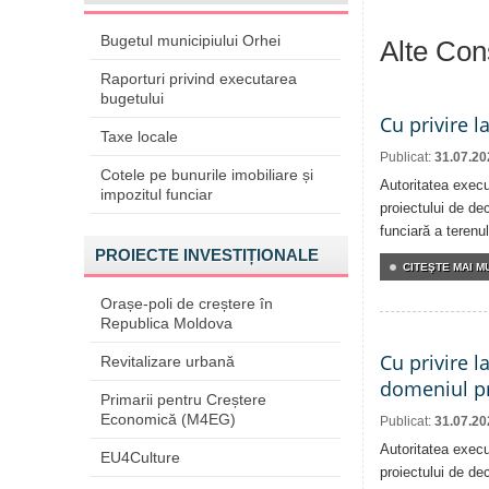
Bugetul municipiului Orhei
Alte Cons
Raporturi privind executarea
bugetului
Cu privire l
Taxe locale
Publicat:
31.07.20
Cotele pe bunurile imobiliare și
Autoritatea execu
impozitul funciar
proiectului de dec
funciară a terenul
PROIECTE INVESTIȚIONALE
CITEŞTE MAI MU
Orașe-poli de creștere în
Republica Moldova
Cu privire l
Revitalizare urbană
domeniul pr
Primarii pentru Creștere
Economică (M4EG)
Publicat:
31.07.20
Autoritatea execu
EU4Culture
proiectului de dec