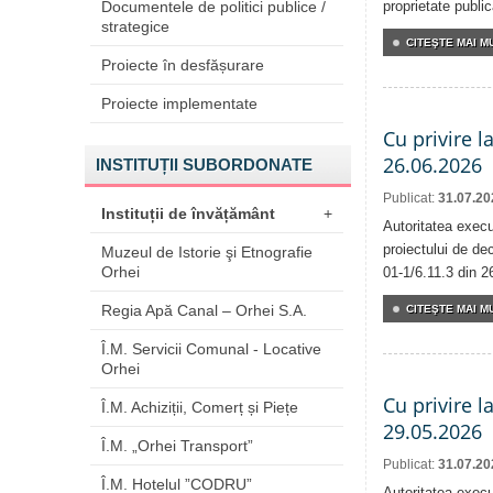
Documentele de politici publice /
proprietate publi
strategice
CITEŞTE MAI MU
Proiecte în desfășurare
Proiecte implementate
Cu privire l
26.06.2026
INSTITUȚII SUBORDONATE
Publicat:
31.07.20
Instituții de învățământ
+
Autoritatea execu
proiectului de dec
Muzeul de Istorie şi Etnografie
Orhei
01-1/6.11.3 din 2
Regia Apă Canal – Orhei S.A.
CITEŞTE MAI MU
Î.M. Servicii Comunal - Locative
Orhei
Cu privire l
Î.M. Achiziții, Comerț și Piețe
29.05.2026
Î.M. „Orhei Transport”
Publicat:
31.07.20
Î.M. Hotelul ”CODRU”
Autoritatea execu