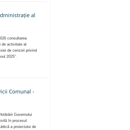
administrație al
2026 consultarea
 de activitate al
siei de cenzori privind
anul 2025”.
vicii Comunal -
Hotărârii Guvernului
vilă în procesul
blică a proiectului de