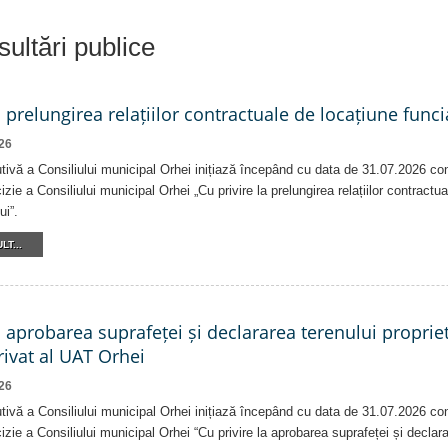
ultări publice
a prelungirea relațiilor contractuale de locațiune funci
26
tivă a Consiliului municipal Orhei inițiază începând cu data de 31.07.2026 co
izie a Consiliului municipal Orhei „Cu privire la prelungirea relațiilor contractu
ui”.
LT...
a aprobarea suprafeței și declararea terenului proprie
ivat al UAT Orhei
26
tivă a Consiliului municipal Orhei inițiază începând cu data de 31.07.2026 co
izie a Consiliului municipal Orhei “Cu privire la aprobarea suprafeței și declar