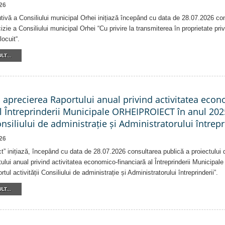
26
tivă a Consiliului municipal Orhei inițiază începând cu data de 28.07.2026 co
izie a Consiliului municipal Orhei “Cu privire la transmiterea în proprietate pri
locuit“.
LT...
a aprecierea Raportului anual privind activitatea eco
al Întreprinderii Municipale ORHEIPROIECT în anul 202
Consiliului de administrație și Administratorului întrepr
26
ct” inițiază, începând cu data de 28.07.2026 consultarea publică a proiectului d
ului anual privind activitatea economico-financiară al Întreprinderii Munici
tul activității Consiliului de administrație și Administratorului întreprinderii”.
LT...