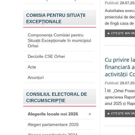
Publicat:
28.07.20
Autoritatea execu
COMISIA PENTRU SITUAȚII
proiectului de dec
EXCEPȚIONALE
de lîngă casa de 
CITEŞTE MAI MU
Componența Comisiei pentru
Situații Excepționale în municipiul
Orhei
Deciziile CSE Orhei
Cu privire l
financiară 
Acte
activității 
Anunțuri
Publicat:
28.07.20
Î.M. „Orhei Proie
CONSILIUL ELECTORAL DE
aprecierea Raport
CIRCUMSCRIPȚIE
anul 2025 și Rapor
Alegerile locale noi 2026
+
CITEŞTE MAI MU
Alegeri parlamentare 2025