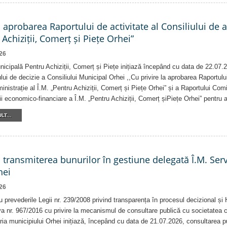
a aprobarea Raportului de activitate al Consiliului de 
 Achiziții, Comerț și Piețe Orhei”
26
nicipală Pentru Achiziții, Comerț și Piețe inițiază începând cu data de 22.07.
lui de decizie a Consiliului Municipal Orhei ,,Cu privire la aprobarea Raportului
inistrație al Î.M. „Pentru Achiziții, Comerț și Piețe Orhei” și a Raportului Comi
ății economico-financiare a Î.M. „Pentru Achiziții, Comerț șiPiețe Orhei” pentru 
LT...
a transmiterea bunurilor în gestiune delegată Î.M. Ser
hei
26
u prevederile Legii nr. 239/2008 privind transparența în procesul decizional și 
a nr. 967/2016 cu privire la mecanismul de consultare publică cu societatea ci
ria municipiului Orhei inițiază, începând cu data de 21.07.2026, consultarea pu