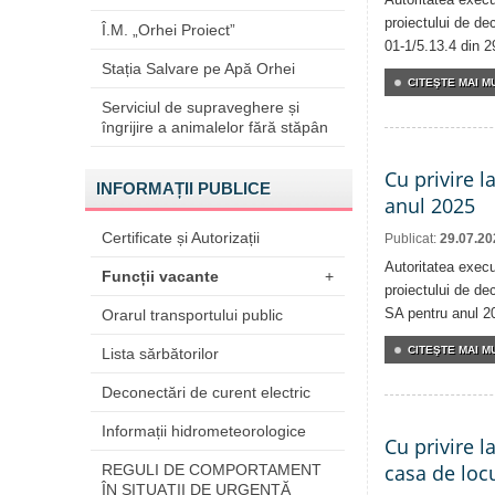
proiectului de dec
Î.M. „Orhei Proiect”
01-1/5.13.4 din 2
Stația Salvare pe Apă Orhei
CITEŞTE MAI MU
Serviciul de supraveghere și
îngrijire a animalelor fără stăpân
Cu privire l
INFORMAȚII PUBLICE
anul 2025
Certificate și Autorizații
Publicat:
29.07.20
Autoritatea execu
Funcții vacante
+
proiectului de dec
SA pentru anul 2
Orarul transportului public
CITEŞTE MAI MU
Lista sărbătorilor
Deconectări de curent electric
Informații hidrometeorologice
Cu privire l
casa de locu
REGULI DE COMPORTAMENT
ÎN SITUAŢII DE URGENŢĂ