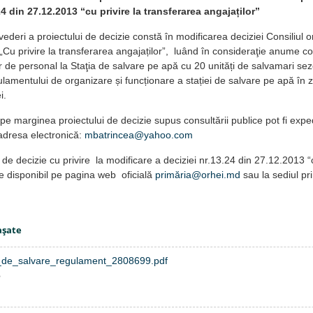
24 din 27.12.2013 “cu privire la transferarea angajaților”
vederi a proiectului de decizie constă în modificarea deciziei Consiliul
„Cu privire la transferarea angajaților”, luând în consideraţie anume co
lor de personal la Staţia de salvare pe apă cu 20 unități de salvamari sez
amentului de organizare și funcționare a stației de salvare pe apă în z
i.
e marginea proiectului de decizie supus consultării publice pot fi exp
adresa electronică:
mbatrincea@yahoo.com
cizie cu privire la modificare a deciziei nr.13.24 din 27.12.2013 “cu
te disponibil pe pagina web oficială
primăria@orhei.md
sau la sediul pri
aşate
a_de_salvare_regulament_2808699.pdf
B