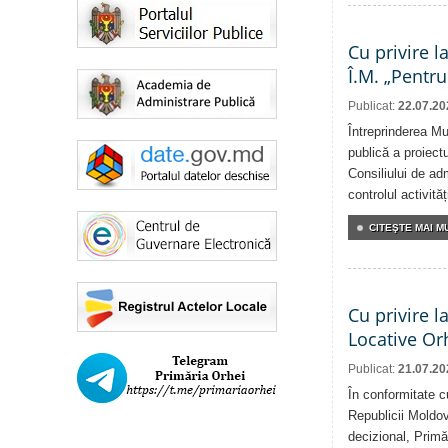
Cu privire l
Î.M. „Pentru
Publicat:
22.07.20
Întreprinderea Mu
publică a proiectu
Consiliului de adm
controlul activit
CITEŞTE MAI MU
Cu privire l
Locative Or
Publicat:
21.07.20
În conformitate c
Republicii Moldov
decizional, Primă