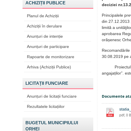
ACHIZIȚII PUBLICE
deciziei nr.13.
Principalele pre
Planul de Achiziții
din 27.12.2013 
Achiziții în derulare
limită a unităţi
aprobarea Regul
Anunțuri de intenție
orășenesc Orhe
Anunțuri de participare
Recomandările p
30.08.2019 pe 
Rapoarte de monitorizare
Arhiva (Achiziții Publice)
Proiectul de de
angajaților”. es
LICITAȚII FUNCIARE
Documente at
Anunțuri de licitații funciare
Rezultatele licitațiilor
stati
pdf, 0 
BUGETUL MUNICIPIULUI
ORHEI