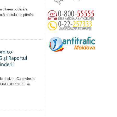
nsultarea publică a
vată a lotului de pămînt
nomico-
5 și Raportul
inderii
e decizie „Cu privire la
pale ORHEIPROIECT în