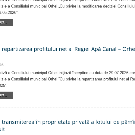
izie a Consiliului municipal Orhei „Cu privire la modificarea deciziei Consiliulu
9.05.2026”.
LT...
a repartizarea profitului net al Regiei Apă Canal – Orh
26
tivă a Consiliului municipal Orhei inițiază începând cu data de 29.07.2026 co
izie a Consiliului municipal Orhei ”Cu privire la repartizarea profitului net al 
025”.
LT...
a transmiterea în proprietate privată a lotului de pămî
it