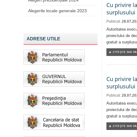
Alegeri prezidențiale 2024
Cu privire l
Alegerile locale generale 2023
surplusului
Publicat:
28.07.20
Autoritatea execu
proiectului de dec
ADRESE UTILE
gratuit a surplusu
CITEŞTE MAI MU
Cu privire l
surplusului
Publicat:
28.07.20
Autoritatea execu
proiectului de dec
gratuit a surplusu
CITEŞTE MAI MU