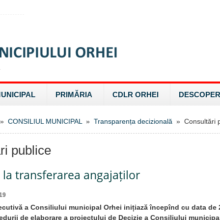
MUNICIPAL
PRIMĂRIA
CDLR ORHEI
DESCOPER
»
CONSILIUL MUNICIPAL
»
Transparența decizională
» Consultări p
ri publice
e la transferarea angajaților
19
ecutivă a Consiliului municipal Orhei inițiază începînd cu data de
edurii de elaborare a proiectului de Decizie a Consiliului municipa