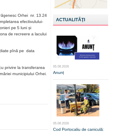
 orăşenesc Orhei nr. 13.24
ACTUALITĂŢI
mpletarea efectivulului-
onieri pe 5 luni și
ona de recreere a lacului
ediate pînă pe data
05.08.2026
 privire la transferarea
Anunț
măriei municipiului Orhei.
05.08.2026
Cod Portocaliu de caniculă: