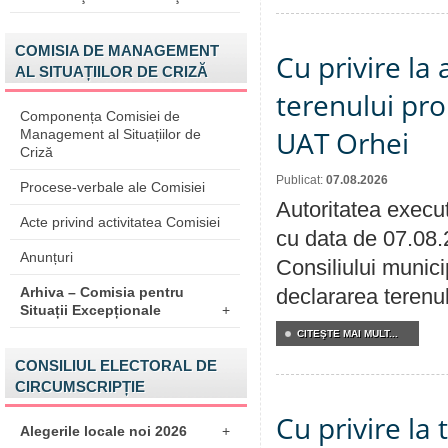
COMISIA DE MANAGEMENT
Cu privire la
AL SITUAȚIILOR DE CRIZĂ
terenului pro
Componența Comisiei de
UAT Orhei
Management al Situațiilor de
Criză
Publicat:
07.08.2026
Procese-verbale ale Comisiei
Autoritatea execut
Acte privind activitatea Comisiei
cu data de 07.08.
Anunțuri
Consiliului munici
Arhiva – Comisia pentru
declararea terenul
Situații Excepționale
+
CITEŞTE MAI MULT...
CONSILIUL ELECTORAL DE
CIRCUMSCRIPȚIE
Cu privire la
Alegerile locale noi 2026
+