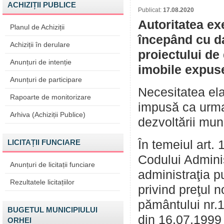
ACHIZIȚII PUBLICE
Publicat:
17.08.2020
Autoritatea ex
Planul de Achiziții
începând cu da
Achiziții în derulare
proiectului de
Anunțuri de intenție
imobile expuse 
Anunțuri de participare
Necesitatea elab
Rapoarte de monitorizare
impusă ca urmare
Arhiva (Achiziții Publice)
dezvoltării muni
LICITAȚII FUNCIARE
În temeiul art. 
Codului Adminis
Anunțuri de licitații funciare
administraţia p
Rezultatele licitațiilor
privind preţul
pământului nr.1
BUGETUL MUNICIPIULUI
din 16.07.1999 c
ORHEI