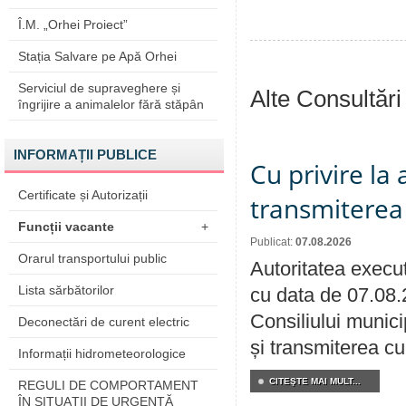
Î.M. „Orhei Proiect”
Stația Salvare pe Apă Orhei
Serviciul de supraveghere și
Alte Consultări
îngrijire a animalelor fără stăpân
INFORMAȚII PUBLICE
Cu privire la
Certificate și Autorizații
transmiterea 
Funcții vacante
+
Publicat:
07.08.2026
Orarul transportului public
Autoritatea execut
Lista sărbătorilor
cu data de 07.08.
Consiliului munici
Deconectări de curent electric
și transmiterea cu 
Informații hidrometeorologice
CITEŞTE MAI MULT...
REGULI DE COMPORTAMENT
ÎN SITUAŢII DE URGENŢĂ