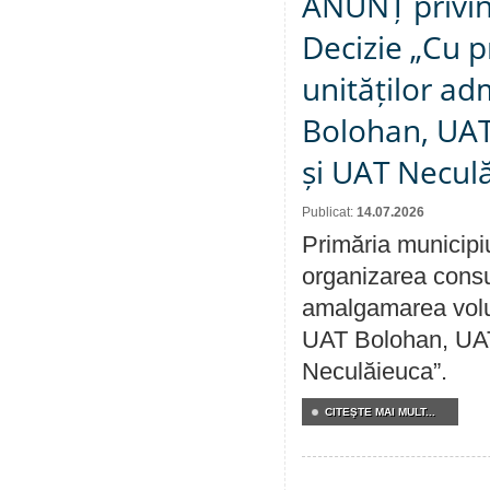
ANUNȚ privin
Decizie „Cu p
unităților ad
Bolohan, UAT 
și UAT Necul
Publicat:
14.07.2026
Primăria municipi
organizarea consul
amalgamarea volunt
UAT Bolohan, UAT
Neculăieuca”.
CITEŞTE MAI MULT...