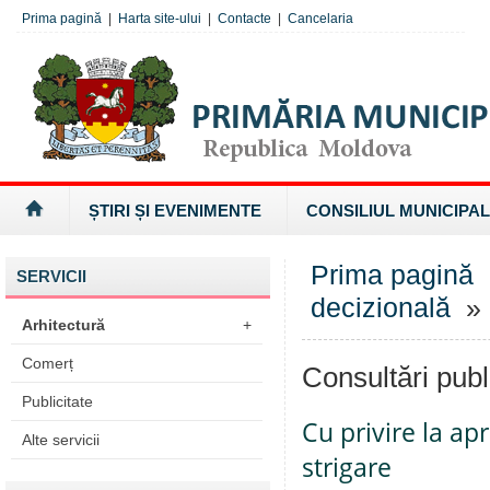
Prima pagină
|
Harta site-ului
|
Contacte
|
Cancelaria
ȘTIRI ȘI EVENIMENTE
CONSILIUL MUNICIPAL
Prima pagină
SERVICII
decizională
» 
Arhitectură
+
Comerț
Consultări publ
Publicitate
Cu privire la ap
Alte servicii
strigare