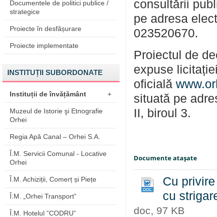
consultării pub
Documentele de politici publice /
strategice
pe adresa elec
Proiecte în desfășurare
023520670.
Proiecte implementate
Proiectul de de
expuse licitați
INSTITUȚII SUBORDONATE
oficială
www.or
Instituții de învățământ
+
situată pe adre
II, biroul 3.
Muzeul de Istorie şi Etnografie
Orhei
Regia Apă Canal – Orhei S.A.
Î.M. Servicii Comunal - Locative
Documente ataşate
Orhei
Cu privire
Î.M. Achiziții, Comerț și Piețe
cu strigar
Î.M. „Orhei Transport”
doc, 97 KB
Î.M. Hotelul ”CODRU”