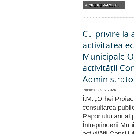
CITEŞTE MAI MULT...
Cu privire la
activitatea e
Municipale O
activității Co
Administrator
Publicat:
28.07.2026
Î.M. „Orhei Proiec
consultarea public
Raportului anual p
Întreprinderii M
activității Consili