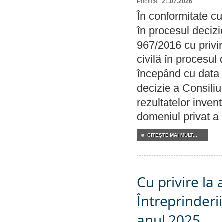
Publicat:
21.07.2026
În conformitate cu
în procesul decizi
967/2016 cu privi
civilă în procesul
începând cu data 
decizie a Consiliu
rezultatelor invent
domeniul privat a
CITEŞTE MAI MULT...
Cu privire la
Întreprinderi
anul 2025.