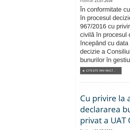
Publicat:
21.07.2026
În conformitate cu
în procesul decizi
967/2016 cu privi
civilă în procesul
începând cu data 
decizie a Consiliu
bunurilor în gest
CITEŞTE MAI MULT...
Cu privire la 
declararea b
privat a UAT 