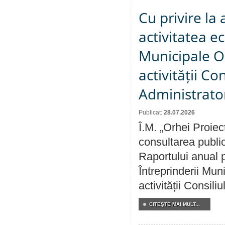
Cu privire la
activitatea e
Municipale O
activității Co
Administrator
Publicat:
28.07.2026
Î.M. „Orhei Proiec
consultarea public
Raportului anual p
Întreprinderii M
activității Consili
CITEŞTE MAI MULT...