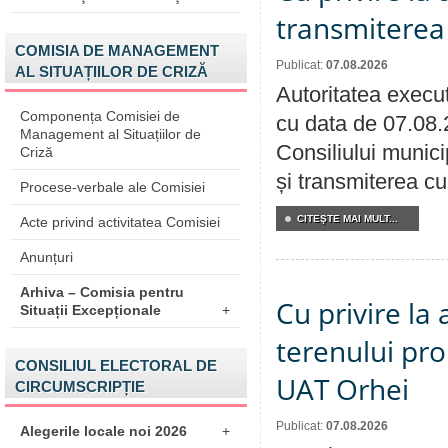
transmiterea 
COMISIA DE MANAGEMENT
Publicat:
07.08.2026
AL SITUAȚIILOR DE CRIZĂ
Autoritatea execut
Componența Comisiei de
cu data de 07.08.
Management al Situațiilor de
Consiliului munici
Criză
și transmiterea cu 
Procese-verbale ale Comisiei
CITEŞTE MAI MULT...
Acte privind activitatea Comisiei
Anunțuri
Arhiva – Comisia pentru
Cu privire la
Situații Excepționale
+
terenului pro
CONSILIUL ELECTORAL DE
UAT Orhei
CIRCUMSCRIPȚIE
Publicat:
07.08.2026
Alegerile locale noi 2026
+