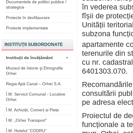
Documentele de politici publice /
în vederea subst
strategice
fîșii de protecț
Proiecte în desfășurare
Unității teritor
Proiecte implementate
subzona funcți
apartamente col
INSTITUȚII SUBORDONATE
terenurile din 
Instituții de învățământ
+
cu nr. cadastra
Muzeul de Istorie şi Etnografie
6401303.070.
Orhei
Recomandările 
Regia Apă Canal – Orhei S.A.
consultării pub
Î.M. Servicii Comunal - Locative
Orhei
pe adresa elec
Î.M. Achiziții, Comerț și Piețe
Proiectul de de
Î.M. „Orhei Transport”
funcționale a t
Î.M. Hotelul ”CODRU”