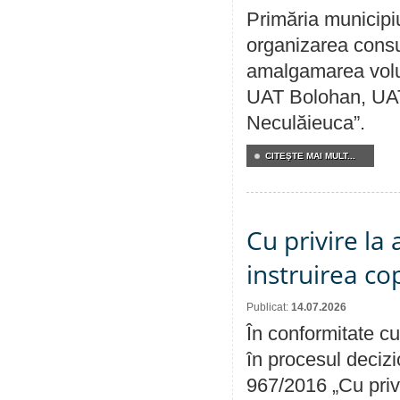
Primăria municipi
organizarea consul
amalgamarea volunt
UAT Bolohan, UAT
Neculăieuca”.
CITEŞTE MAI MULT...
Cu privire la
instruirea cop
Publicat:
14.07.2026
În conformitate cu
în procesul decizi
967/2016 „Cu priv