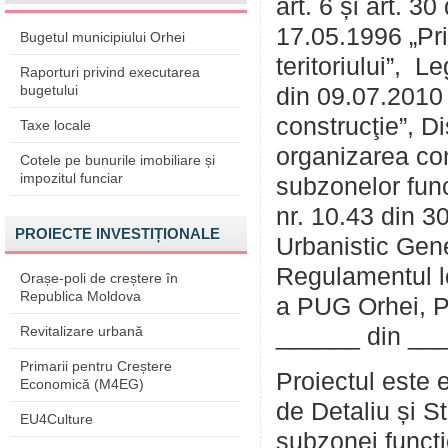
art. 6 și art. 3
17.05.1996 „Pri
Bugetul municipiului Orhei
teritoriului”, 
Raporturi privind executarea
bugetului
din 09.07.2010 
construcţie”, Di
Taxe locale
organizarea con
Cotele pe bunurile imobiliare și
impozitul funciar
subzonelor func
nr. 10.43 din 3
PROIECTE INVESTIȚIONALE
Urbanistic Gener
Regulamentul l
Orașe-poli de creștere în
Republica Moldova
a PUG Orhei, Pr
Revitalizare urbană
______ din ___
Primarii pentru Creștere
Proiectul este 
Economică (M4EG)
de Detaliu și S
EU4Culture
subzonei funcți