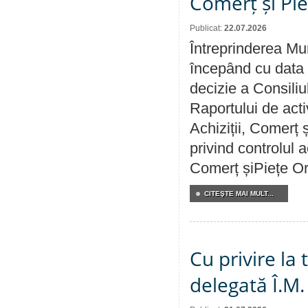
Comerț și Pie
Publicat:
22.07.2026
Întreprinderea Mun
începând cu data 
decizie a Consiliu
Raportului de activ
Achiziții, Comerț 
privind controlul a
Comerț șiPiețe Or
CITEŞTE MAI MULT...
Cu privire la
delegată Î.M.