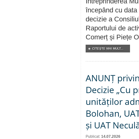
Întreprinderea Mun
începând cu data 
decizie a Consiliu
Raportului de acti
Comerț și Piețe O
CITEŞTE MAI MULT...
ANUNȚ privin
Decizie „Cu p
unităților ad
Bolohan, UAT 
și UAT Necul
Publicat:
14.07.2026