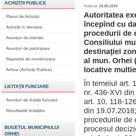
ACHIZIȚII PUBLICE
Publicat:
26.08.2020
Autoritatea ex
Planul de Achiziții
începînd cu da
Achiziții în derulare
procedurii de 
Anunțuri de intenție
Consiliului mu
Anunțuri de participare
destinației zo
Rapoarte de monitorizare
al mun. Orhei 
locative multie
Arhiva (Achiziții Publice)
În temeiul art. 
LICITAȚII FUNCIARE
nr. 436-XVI din
Anunțuri de licitații funciare
art. 10, 118-12
din 19.07.2018;
Rezultatele licitațiilor
procedurile de 
BUGETUL MUNICIPIULUI
procesul deciz
ORHEI