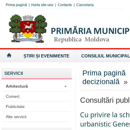
Prima pagină
|
Harta site-ului
|
Contacte
|
Cancelaria
ȘTIRI ȘI EVENIMENTE
CONSILIUL MUNICIPAL
Prima pagină
SERVICII
decizională
» 
Arhitectură
+
Comerț
Consultări publ
Publicitate
Cu privire la sc
Alte servicii
urbanistic Gene