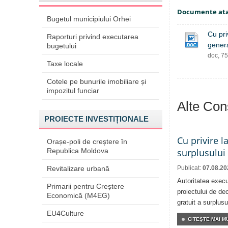
Documente at
Bugetul municipiului Orhei
Cu pri
Raporturi privind executarea
genera
bugetului
doc, 7
Taxe locale
Cotele pe bunurile imobiliare și
impozitul funciar
Alte Cons
PROIECTE INVESTIȚIONALE
Cu privire l
Orașe-poli de creștere în
Republica Moldova
surplusului
Revitalizare urbană
Publicat:
07.08.20
Autoritatea execu
Primarii pentru Creștere
proiectului de dec
Economică (M4EG)
gratuit a surplusu
EU4Culture
CITEŞTE MAI MU