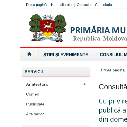
Prima pagină
|
Harta site-ului
|
Contacte
|
Cancelaria
ȘTIRI ȘI EVENIMENTE
CONSILIUL 
Prima pagină
SERVICII
Arhitectură
+
Consultă
Comerț
Cu privir
Publicitate
publică a
Alte servicii
din domen