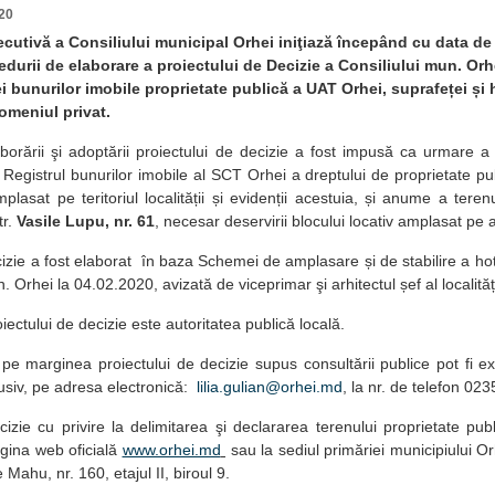
20
ecutivă a Consiliului municipal Orhei iniţiază începând cu data d
durii de elaborare a proiectului de Decizie a Consiliului mun. Orhe
i bunurilor imobile proprietate publică a UAT Orhei, suprafeței și 
omeniul privat.
borării şi adoptării proiectului de decizie a fost impusă ca urmare a 
n Registrul bunurilor imobile al SCT Orhei a dreptului de proprietate 
mplasat pe teritoriul localității și evidenții acestuia, și anume a tere
tr.
Vasile Lupu, nr. 61
, necesar deservirii blocului locativ amplasat pe 
cizie a fost elaborat în baza Schemei de amplasare și de stabilire a hot
 Orhei la 04.02.2020, avizată de viceprimar şi arhitectul șef al localități
oiectului de decizie este autoritatea publică locală.
e marginea proiectului de decizie supus consultării publice pot fi 
lusiv, pe adresa electronică:
lilia.gulian@orhei.md
, la nr. de telefon 02
cizie cu privire la delimitarea şi declararea terenului proprietate p
agina web oficială
www.orhei.md
sau la sediul primăriei municipiului O
e Mahu, nr. 160, etajul II, biroul 9.