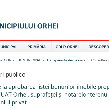
MUNICIPAL
PRIMĂRIA
CDLR ORHEI
DESCOPER
»
CONSILIUL MUNICIPAL
»
Transparența decizională
» Consultări p
ri publice
e la aprobarea listei bunurilor imobile pro
 UAT Orhei, suprafeței și hotarelor terenul
iul privat