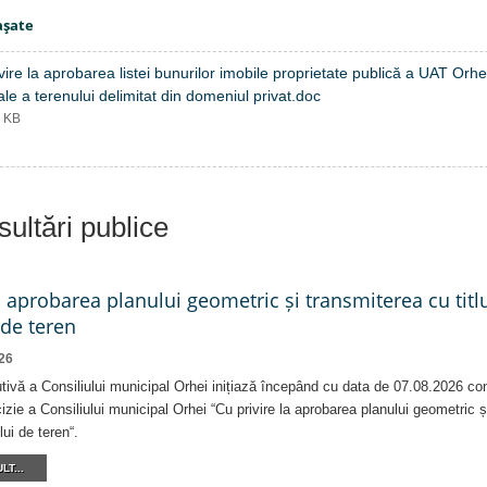
aşate
vire la aprobarea listei bunurilor imobile proprietate publică a UAT Orhei
le a terenului delimitat din domeniul privat.doc
5 KB
ultări publice
a aprobarea planului geometric și transmiterea cu titlu
 de teren
26
tivă a Consiliului municipal Orhei inițiază începând cu data de 07.08.2026 co
izie a Consiliului municipal Orhei “Cu privire la aprobarea planului geometric ș
lui de teren“.
LT...