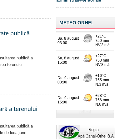
administrativ-teritoriale
METEO ORHEI
tate publică
nsultarea publică a
area terenului
ară a terenului
nsultarea publică a
ale de locațiune