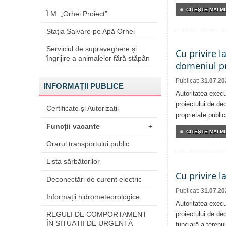
CITEŞTE MAI MU
Î.M. „Orhei Proiect”
Stația Salvare pe Apă Orhei
Serviciul de supraveghere și
Cu privire l
îngrijire a animalelor fără stăpân
domeniul pr
Publicat:
31.07.20
INFORMAȚII PUBLICE
Autoritatea execu
proiectului de dec
Certificate și Autorizații
proprietate publi
Funcții vacante
+
CITEŞTE MAI MU
Orarul transportului public
Lista sărbătorilor
Cu privire l
Deconectări de curent electric
Publicat:
31.07.20
Informații hidrometeorologice
Autoritatea execu
REGULI DE COMPORTAMENT
proiectului de dec
ÎN SITUAŢII DE URGENŢĂ
funciară a terenul