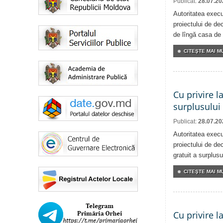
Publicat:
28.07.20
Autoritatea execu
proiectului de dec
de lîngă casa de 
CITEŞTE MAI MU
Cu privire l
surplusului
Publicat:
28.07.20
Autoritatea execu
proiectului de dec
gratuit a surplusu
CITEŞTE MAI MU
Cu privire l