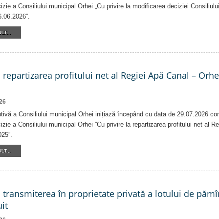
izie a Consiliului municipal Orhei „Cu privire la modificarea deciziei Consiliulu
6.06.2026”.
LT...
a repartizarea profitului net al Regiei Apă Canal – Orh
26
tivă a Consiliului municipal Orhei inițiază începând cu data de 29.07.2026 co
izie a Consiliului municipal Orhei ”Cu privire la repartizarea profitului net al 
025”.
LT...
a transmiterea în proprietate privată a lotului de pămî
it