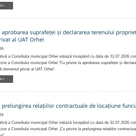
LT...
a aprobarea suprafeței și declararea terenului proprie
ivat al UAT Orhei
26
tivă a Consiliului municipal Orhei inițiază începând cu data de 31.07.2026 co
izie a Consiliului municipal Orhei “Cu privire la aprobarea suprafeței și declar
că domeniul privat al UAT Orhei“.
LT...
a prelungirea relațiilor contractuale de locațiune funci
26
tivă a Consiliului municipal Orhei inițiază începând cu data de 31.07.2026 co
izie a Consiliului municipal Orhei „Cu privire la prelungirea relațiilor contractu
ui”.