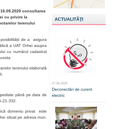
e 16.09.2020 consultarea
i cu privire la
ACTUALITĂŢI
hotarelor terenului
posibilității de a asigura
publică a UAT Orhei asupra
nului cu numărul cadastral
acesta.
arelor terenului elaborată
i.
07.08.2026
Deconectări de curent
expediate până pe data de
electric
35-21-332.
ublică domeniu privat este
rhei situat pe adresa mun.