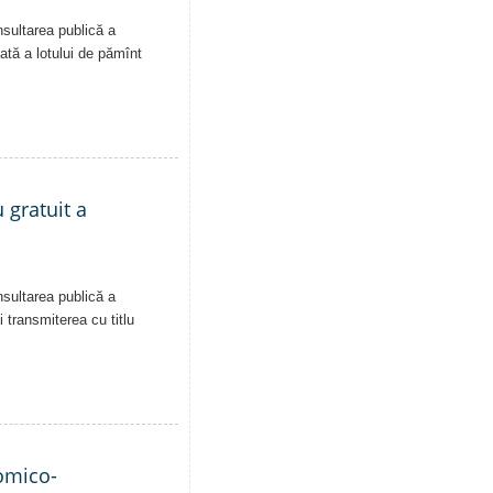
nsultarea publică a
vată a lotului de pămînt
 gratuit a
nsultarea publică a
i transmiterea cu titlu
nomico-