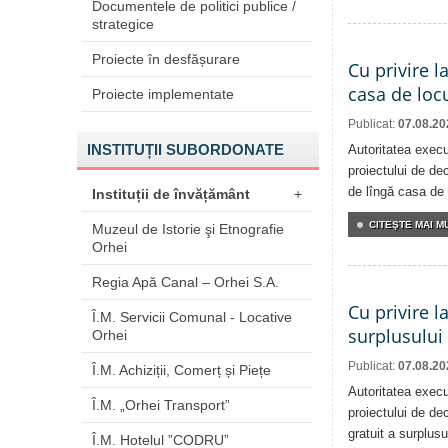
Documentele de politici publice /
strategice
Proiecte în desfășurare
Cu privire l
casa de locu
Proiecte implementate
Publicat:
07.08.20
INSTITUȚII SUBORDONATE
Autoritatea execu
proiectului de dec
de lîngă casa de 
Instituții de învățământ
+
CITEŞTE MAI MU
Muzeul de Istorie şi Etnografie
Orhei
Regia Apă Canal – Orhei S.A.
Cu privire l
Î.M. Servicii Comunal - Locative
surplusului
Orhei
Publicat:
07.08.20
Î.M. Achiziții, Comerț și Piețe
Autoritatea execu
Î.M. „Orhei Transport”
proiectului de dec
gratuit a surplusu
Î.M. Hotelul ”CODRU”