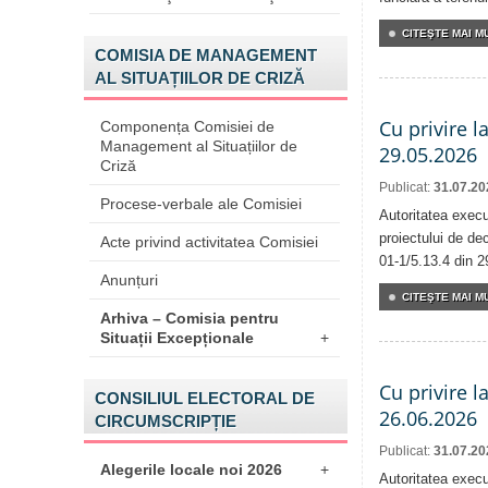
CITEŞTE MAI MU
COMISIA DE MANAGEMENT
AL SITUAȚIILOR DE CRIZĂ
Cu privire l
Componența Comisiei de
Management al Situațiilor de
29.05.2026
Criză
Publicat:
31.07.20
Procese-verbale ale Comisiei
Autoritatea execu
proiectului de dec
Acte privind activitatea Comisiei
01-1/5.13.4 din 2
Anunțuri
CITEŞTE MAI MU
Arhiva – Comisia pentru
Situații Excepționale
+
Cu privire l
CONSILIUL ELECTORAL DE
26.06.2026
CIRCUMSCRIPȚIE
Publicat:
31.07.20
Alegerile locale noi 2026
+
Autoritatea execu