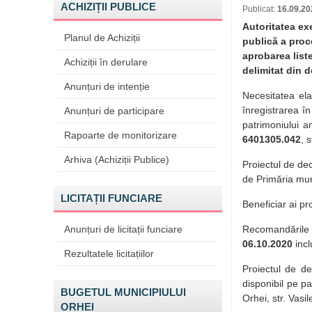
ACHIZIȚII PUBLICE
Publicat:
16.09.20
Autoritatea ex
Planul de Achiziții
publică a proce
aprobarea liste
Achiziții în derulare
delimitat din d
Anunțuri de intenție
Necesitatea ela
înregistrarea î
Anunțuri de participare
patrimoniului a
Rapoarte de monitorizare
6401305.042
, s
Arhiva (Achiziții Publice)
Proiectul de de
de Primăria mun.
LICITAȚII FUNCIARE
Beneficiar ai pr
Anunțuri de licitații funciare
Recomandările p
06.10.2020
inc
Rezultatele licitațiilor
Proiectul de de
disponibil pe p
BUGETUL MUNICIPIULUI
Orhei, str. Vasil
ORHEI