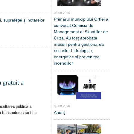
06.08.2026
Primarul municipiului Orhei a
, suprafeței și hotarelor
convocat Comisia de
Management al Situațiilor de
Criză. Au fost aprobate
măsuri pentru gestionarea
riscurilor hidrologice,
energetice și prevenirea
incendiilor
 gratuit a
nsultarea publică a
05.08.2026
Anunț
i transmiterea cu titlu