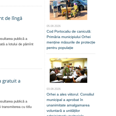
nt de lîngă
05.08.2026
Cod Portocaliu de caniculă:
Primăria municipiului Orhei
nsultarea publică a
menține măsurile de protecție
vată a lotului de pămînt
pentru populație
 gratuit a
03.08.2026
Orhei a ales viitorul. Consiliul
municipal a aprobat în
nsultarea publică a
unanimitate amalgamarea
i transmiterea cu titlu
voluntară a unităților