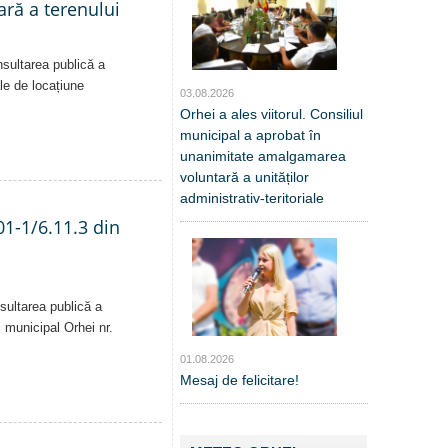
ară a terenului
nsultarea publică a
ale de locațiune
03.08.2026
Orhei a ales viitorul. Consiliul
municipal a aprobat în
unanimitate amalgamarea
voluntară a unităților
administrativ-teritoriale
01-1/6.11.3 din
sultarea publică a
i municipal Orhei nr.
01.08.2026
Mesaj de felicitare!