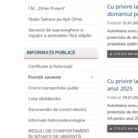
Cu privire l
Î.M. „Orhei Proiect”
domeniul pr
Stația Salvare pe Apă Orhei
Publicat:
31.07.20
Serviciul de supraveghere și
Autoritatea execu
îngrijire a animalelor fără stăpân
proiectului de dec
proprietate publi
INFORMAȚII PUBLICE
CITEŞTE MAI MU
Certificate și Autorizații
Funcții vacante
+
Cu privire l
anul 2025
Orarul transportului public
Publicat:
29.07.20
Lista sărbătorilor
Autoritatea execu
Deconectări de curent electric
proiectului de dec
SA pentru anul 2
Informații hidrometeorologice
CITEŞTE MAI MU
REGULI DE COMPORTAMENT
ÎN SITUAŢII DE URGENŢĂ