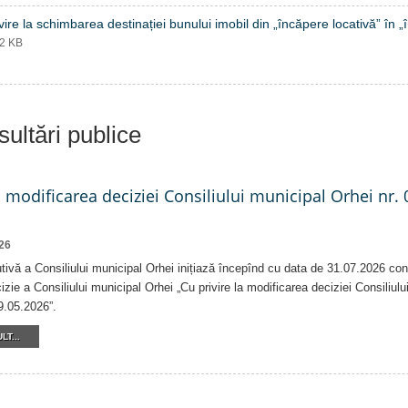
vire la schimbarea destinației bunului imobil din „încăpere locativă” în 
32 KB
ultări publice
a modificarea deciziei Consiliului municipal Orhei nr. 
26
tivă a Consiliului municipal Orhei inițiază începînd cu data de 31.07.2026 con
izie a Consiliului municipal Orhei „Cu privire la modificarea deciziei Consiliulu
9.05.2026”.
LT...