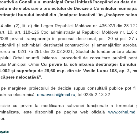
ecutivă a Consiliului municipal Orhei inițiază începând cu data d
durii de elaborare a proiectului de Decizie a Consiliului municipal
tinației bunului imobil din „încăpere locativă” în „încăpere neloc
14 alin. (2), lit. o) din Legea Republicii Moldova nr. 436-XVI din 28.12
 art. 10, art. 118-126 Cod administrativ al Republicii Moldova nr. 116
008 privind transparența în procesul decizional; pct. 20 și pct. 27 
cționării și schimbării destinației construcțiilor și amenajărilor apr
erea nr. 02/1-7b-251 din 22.02.2021; Studiul de fundamentare elabora
piului Orhei anunță inițierea procedurii de consultare publică pent
iului Municipal Orhei
Cu
privire la schimbarea destinației bunului
.002 și suprafața de 28,60 m.p. din str. Vasile Lupu 108, ap. 2, m
încăpere nelocatăvă”
.
pe marginea proiectului de decizie supus consultării publice pot f
adresa electronică:
omaevschi@mail.ru
, tel.0235-2-13-32.
ecizie cu privire la modificarea subzonei funcționale a terenului ș
ominalizate, este disponibil pe pagina web oficială
www.orhei.md
ei.
aşate