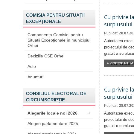
COMISIA PENTRU SITUAȚII
Cu privire l
EXCEPȚIONALE
surplusului
Publicat:
28.07.20
Componența Comisiei pentru
Situații Excepționale în municipiul
Autoritatea execu
Orhei
proiectului de dec
gratuit a surplusu
Deciziile CSE Orhei
CITEŞTE MAI MU
Acte
Anunțuri
Cu privire l
CONSILIUL ELECTORAL DE
surplusului
CIRCUMSCRIPȚIE
Publicat:
28.07.20
Alegerile locale noi 2026
+
Autoritatea execu
proiectului de dec
Alegeri parlamentare 2025
gratuit a surplusu