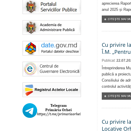
aprecierea Raport
anul 2025 și Rapor
CITEŞTE MAI MU
Cu privire l
Î.M. „Pentru
Publicat:
22.07.20
Întreprinderea Mu
publică a proiectu
Consiliului de adm
controlul activit
CITEŞTE MAI MU
Cu privire l
Locative Or