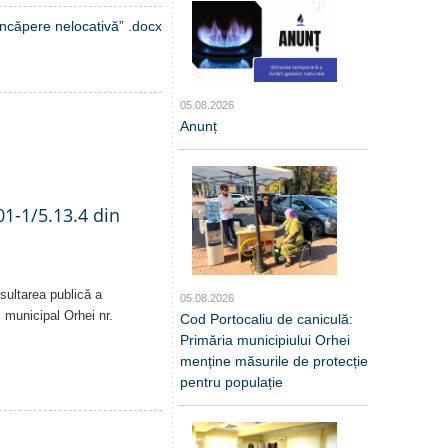
„încăpere nelocativă” .docx
05.08.2026
Anunț
01-1/5.13.4 din
sultarea publică a
05.08.2026
i municipal Orhei nr.
Cod Portocaliu de caniculă:
Primăria municipiului Orhei
menține măsurile de protecție
pentru populație