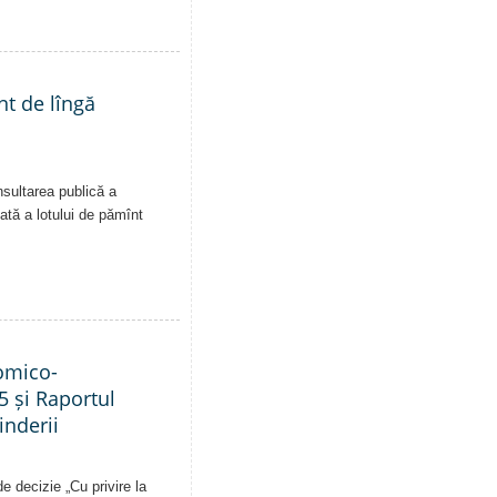
nt de lîngă
nsultarea publică a
vată a lotului de pămînt
nomico-
5 și Raportul
inderii
e decizie „Cu privire la