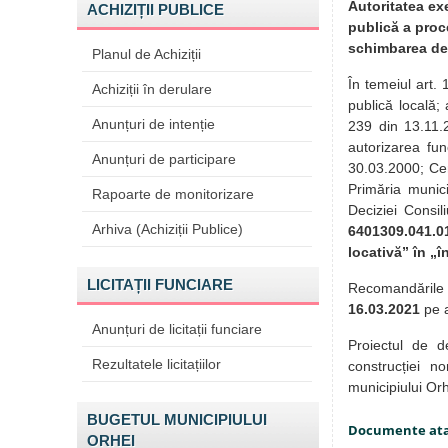
Autoritatea ex
ACHIZIȚII PUBLICE
publică a proce
schimbarea des
Planul de Achiziții
În temeiul art. 
Achiziții în derulare
publică locală;
Anunțuri de intenție
239 din 13.11.2
autorizarea fun
Anunțuri de participare
30.03.2000; Cer
Primăria munici
Rapoarte de monitorizare
Deciziei Consil
Arhiva (Achiziții Publice)
6401309.041.01
locativă” în „
LICITAȚII FUNCIARE
Recomandările 
16.03.2021
pe 
Anunțuri de licitații funciare
Proiectul de d
Rezultatele licitațiilor
construcției n
municipiului Orh
BUGETUL MUNICIPIULUI
Documente at
ORHEI