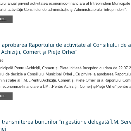
ului anual privind activitatea economico-financiară al Întreprinderii Munici
tul activității Consiliului de administrație și Administratorului întreprinderii”.
LT...
a aprobarea Raportului de activitate al Consiliului de 
 Achiziții, Comerț și Piețe Orhei”
26
nicipală Pentru Achiziții, Comerț și Piețe inițiază începând cu data de 22.07.
lui de decizie a Consiliului Municipal Orhei ,,Cu privire la aprobarea Raportului
inistrație al Î.M. „Pentru Achiziții, Comerț și Piețe Orhei” și a Raportului Comi
ății economico-financiare a Î.M. „Pentru Achiziții, Comerț șiPiețe Orhei” pentru 
LT...
a transmiterea bunurilor în gestiune delegată Î.M. Ser
hei