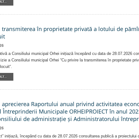
LT...
a transmiterea în proprietate privată a lotului de pămî
it
26
tivă a Consiliului municipal Orhei inițiază începând cu data de 28.07.2026 co
izie a Consiliului municipal Orhei “Cu privire la transmiterea în proprietate pri
locuit“.
LT...
a aprecierea Raportului anual privind activitatea eco
al Întreprinderii Municipale ORHEIPROIECT în anul 202
Consiliului de administrație și Administratorului întrepr
26
ct” inițiază, începând cu data de 28.07.2026 consultarea publică a proiectului d