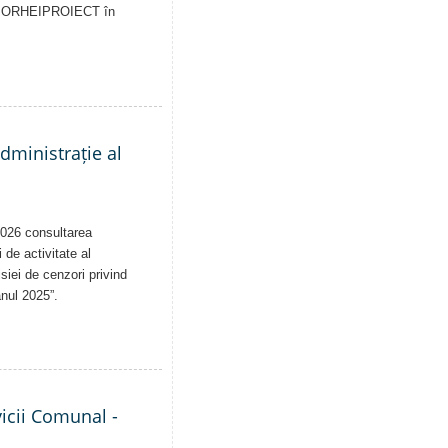
pale ORHEIPROIECT în
administrație al
2026 consultarea
 de activitate al
siei de cenzori privind
anul 2025”.
vicii Comunal -