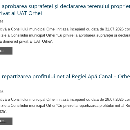
a aprobarea suprafeței și declararea terenului proprie
ivat al UAT Orhei
26
tivă a Consiliului municipal Orhei inițiază începând cu data de 31.07.2026 co
izie a Consiliului municipal Orhei “Cu privire la aprobarea suprafeței și declar
că domeniul privat al UAT Orhei“.
LT...
a repartizarea profitului net al Regiei Apă Canal – Orh
26
tivă a Consiliului municipal Orhei inițiază începând cu data de 29.07.2026 co
izie a Consiliului municipal Orhei ”Cu privire la repartizarea profitului net al 
025”.
LT...