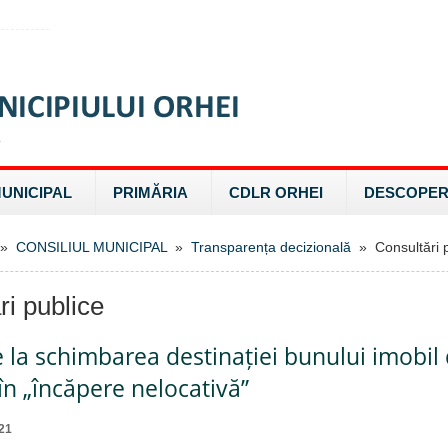
MUNICIPAL
PRIMĂRIA
CDLR ORHEI
DESCOPER
»
CONSILIUL MUNICIPAL
»
Transparența decizională
» Consultări p
ri publice
e la schimbarea destinației bunului imobil
 în „încăpere nelocativă”
21