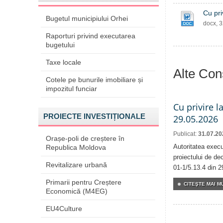
Cu pri
Bugetul municipiului Orhei
docx, 
Raporturi privind executarea
bugetului
Taxe locale
Alte Cons
Cotele pe bunurile imobiliare și
impozitul funciar
Cu privire l
PROIECTE INVESTIȚIONALE
29.05.2026
Publicat:
31.07.20
Orașe-poli de creștere în
Autoritatea execu
Republica Moldova
proiectului de dec
Revitalizare urbană
01-1/5.13.4 din 2
Primarii pentru Creștere
CITEŞTE MAI MU
Economică (M4EG)
EU4Culture