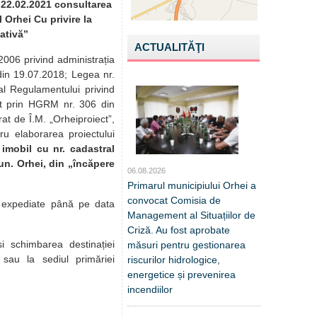
e 22.02.2021 consultarea
 Orhei Cu privire la
ativă”
ACTUALITĂŢI
.2006 privind administrația
 din 19.07.2018; Legea nr.
al Regulamentului privind
obat prin HGRM nr. 306 din
t de Î.M. „Orheiproiect”,
ru elaborarea proiectului
 imobil cu nr. cadastral
un. Orhei, din „încăpere
06.08.2026
Primarul municipiului Orhei a
convocat Comisia de
i expediate până pe data
Management al Situațiilor de
Criză. Au fost aprobate
i schimbarea destinației
măsuri pentru gestionarea
sau la sediul primăriei
riscurilor hidrologice,
energetice și prevenirea
incendiilor