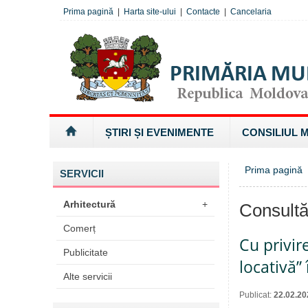
Prima pagină
|
Harta site-ului
|
Contacte
|
Cancelaria
ȘTIRI ȘI EVENIMENTE
CONSILIUL 
Prima pagină
SERVICII
Arhitectură
+
Consultă
Comerț
Cu privir
Publicitate
locativă”
Alte servicii
Publicat:
22.02.20