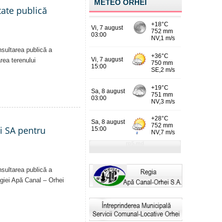
METEO ORHEI
tate publică
nsultarea publică a
area terenului
ei SA pentru
nsultarea publică a
Regiei Apă Canal – Orhei