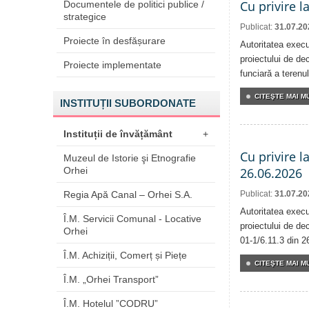
Cu privire l
Documentele de politici publice /
strategice
Publicat:
31.07.20
Proiecte în desfășurare
Autoritatea execu
proiectului de dec
Proiecte implementate
funciară a terenul
CITEŞTE MAI MU
INSTITUȚII SUBORDONATE
Instituții de învățământ
+
Cu privire l
Muzeul de Istorie şi Etnografie
Orhei
26.06.2026
Regia Apă Canal – Orhei S.A.
Publicat:
31.07.20
Autoritatea execu
Î.M. Servicii Comunal - Locative
proiectului de dec
Orhei
01-1/6.11.3 din 2
Î.M. Achiziții, Comerț și Piețe
CITEŞTE MAI MU
Î.M. „Orhei Transport”
Î.M. Hotelul ”CODRU”