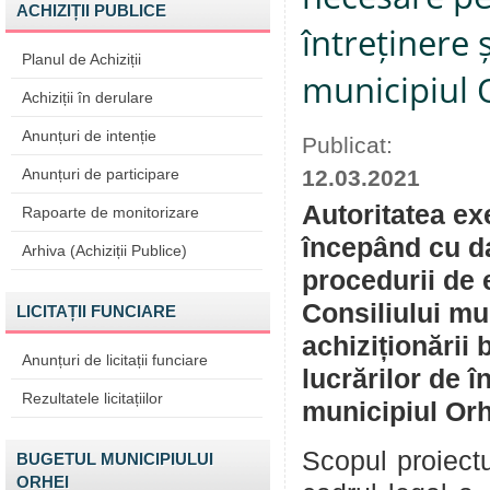
ACHIZIȚII PUBLICE
întreținere ș
Planul de Achiziții
municipiul 
Achiziții în derulare
Anunțuri de intenție
Publicat:
Anunțuri de participare
12.03.2021
Autoritatea ex
Rapoarte de monitorizare
începând cu da
Arhiva (Achiziții Publice)
procedurii de 
Consiliului mu
LICITAȚII FUNCIARE
achiziționării
Anunțuri de licitații funciare
lucrărilor de î
Rezultatele licitațiilor
municipiul Orh
Scopul proiectu
BUGETUL MUNICIPIULUI
ORHEI