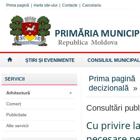
Prima pagină
|
Harta site-ului
|
Contacte
|
Cancelaria
ȘTIRI ȘI EVENIMENTE
CONSILIUL MUNICIPAL
Prima pagină
SERVICII
decizională
» 
Arhitectură
+
Comerț
Consultări publ
Publicitate
Cu privire l
Alte servicii
necesare pe