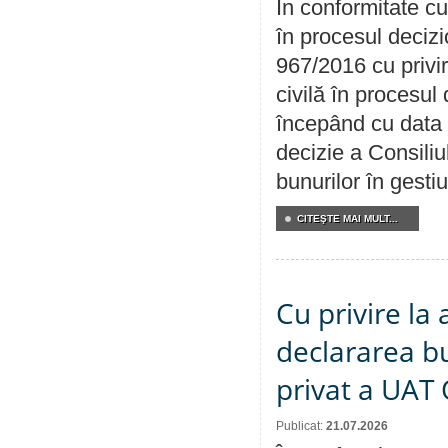
În conformitate cu
în procesul decizi
967/2016 cu privi
civilă în procesul
începând cu data 
decizie a Consiliu
bunurilor în gest
CITEŞTE MAI MULT...
Cu privire la 
declararea b
privat a UAT 
Publicat:
21.07.2026