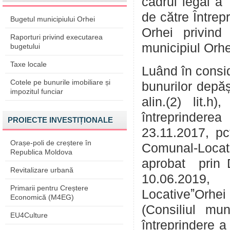
cadrul legal a 
de către Întrep
Bugetul municipiului Orhei
Orhei privind 
Raporturi privind executarea
municipiul Orhe
bugetului
Taxe locale
Luând în consid
Cotele pe bunurile imobiliare și
bunurilor depă
impozitul funciar
alin.(2) lit.h
întreprinderea 
PROIECTE INVESTIȚIONALE
23.11.2017, pct
Orașe-poli de creștere în
Comunal-Locat
Republica Moldova
aprobat prin D
Revitalizare urbană
10.06.2019, 
Primarii pentru Creștere
LocativeˮOrhe
Economică (M4EG)
(Consiliul mun
EU4Culture
întreprindere a