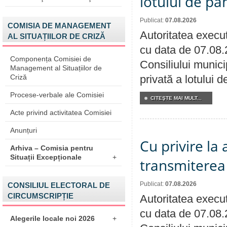
lotului de pă
Publicat:
07.08.2026
COMISIA DE MANAGEMENT
Autoritatea execut
AL SITUAȚIILOR DE CRIZĂ
cu data de 07.08.
Componența Comisiei de
Consiliului munici
Management al Situațiilor de
Criză
privată a lotului 
Procese-verbale ale Comisiei
CITEŞTE MAI MULT...
Acte privind activitatea Comisiei
Anunțuri
Cu privire la
Arhiva – Comisia pentru
Situații Excepționale
+
transmiterea 
Publicat:
07.08.2026
CONSILIUL ELECTORAL DE
CIRCUMSCRIPȚIE
Autoritatea execut
cu data de 07.08.
Alegerile locale noi 2026
+