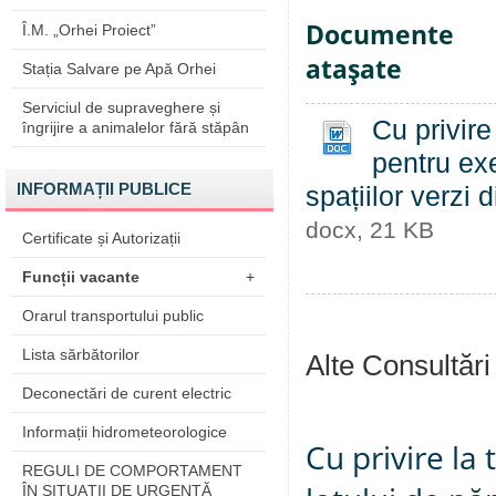
Documente
Î.M. „Orhei Proiect”
ataşate
Stația Salvare pe Apă Orhei
Serviciul de supraveghere și
Cu privire
îngrijire a animalelor fără stăpân
pentru exe
INFORMAȚII PUBLICE
spațiilor verzi 
docx, 21 KB
Certificate și Autorizații
Funcții vacante
+
Orarul transportului public
Lista sărbătorilor
Alte Consultări
Deconectări de curent electric
Informații hidrometeorologice
Cu privire la
REGULI DE COMPORTAMENT
ÎN SITUAŢII DE URGENŢĂ