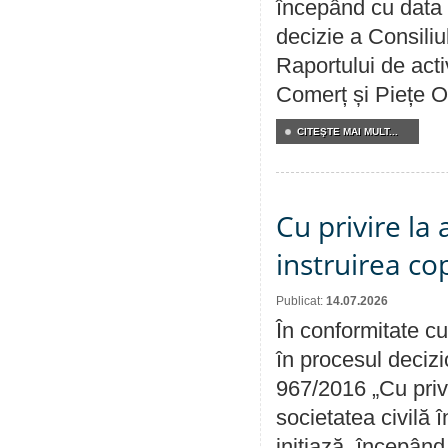
începând cu data 
decizie a Consiliu
Raportului de acti
Comerț și Piețe O
CITEŞTE MAI MULT...
Cu privire la
instruirea cop
Publicat:
14.07.2026
În conformitate cu
în procesul decizi
967/2016 „Cu priv
societatea civilă 
iniţiază, începân