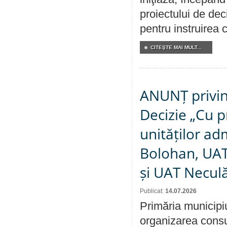
proiectului de dec
pentru instruirea c
CITEŞTE MAI MULT...
ANUNȚ privin
Decizie „Cu p
unităților ad
Bolohan, UAT 
și UAT Necul
Publicat:
14.07.2026
Primăria municipi
organizarea consul