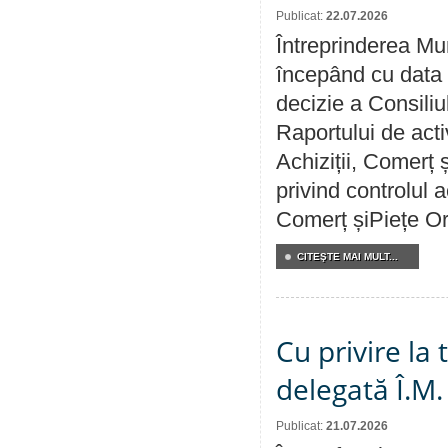
Publicat:
22.07.2026
Întreprinderea Mun
începând cu data 
decizie a Consiliu
Raportului de activ
Achiziții, Comerț 
privind controlul a
Comerț șiPiețe Or
CITEŞTE MAI MULT...
Cu privire la
delegată Î.M.
Publicat:
21.07.2026