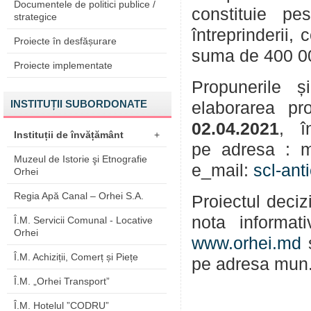
Documentele de politici publice /
constituie p
strategice
întreprinderii,
Proiecte în desfășurare
suma de 400 0
Proiecte implementate
Propunerile și 
INSTITUȚII SUBORDONATE
elaborarea pr
02.04.2021
, î
Instituții de învățământ
+
pe adresa : m
Muzeul de Istorie şi Etnografie
e_mail:
scl-an
Orhei
Regia Apă Canal – Orhei S.A.
Proiectul deciz
nota informat
Î.M. Servicii Comunal - Locative
Orhei
www.orhei.md
s
Î.M. Achiziții, Comerț și Piețe
pe adresa mun.
Î.M. „Orhei Transport”
Î.M. Hotelul ”CODRU”