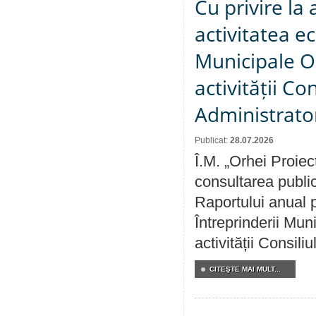
Cu privire la
activitatea e
Municipale O
activității Co
Administrator
Publicat:
28.07.2026
Î.M. „Orhei Proiec
consultarea public
Raportului anual p
Întreprinderii M
activității Consili
CITEŞTE MAI MULT...