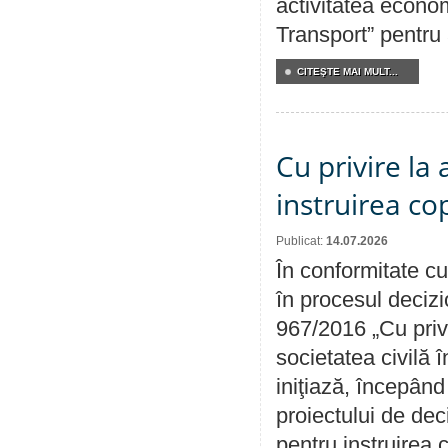
activitatea econom
Transport” pentru
CITEŞTE MAI MULT...
Cu privire la
instruirea cop
Publicat:
14.07.2026
În conformitate cu
în procesul decizi
967/2016 „Cu priv
societatea civilă 
iniţiază, începân
proiectului de dec
pentru instruirea c