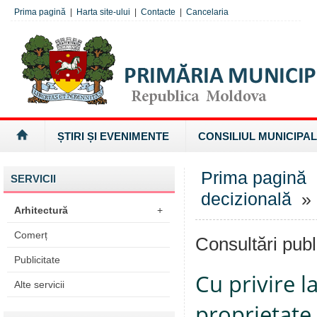
Prima pagină
|
Harta site-ului
|
Contacte
|
Cancelaria
ȘTIRI ȘI EVENIMENTE
CONSILIUL MUNICIPAL
Prima pagină
SERVICII
decizională
» 
Arhitectură
+
Comerț
Consultări publ
Publicitate
Cu privire l
Alte servicii
proprietate 