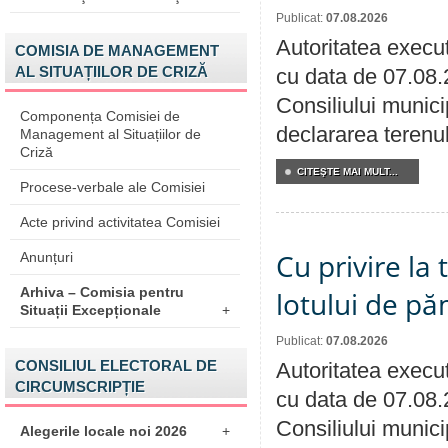
Publicat:
07.08.2026
Autoritatea execut
COMISIA DE MANAGEMENT
AL SITUAȚIILOR DE CRIZĂ
cu data de 07.08.
Consiliului munici
Componența Comisiei de
declararea terenul
Management al Situațiilor de
Criză
CITEŞTE MAI MULT...
Procese-verbale ale Comisiei
Acte privind activitatea Comisiei
Cu privire la
Anunțuri
Arhiva – Comisia pentru
lotului de pă
Situații Excepționale
+
Publicat:
07.08.2026
CONSILIUL ELECTORAL DE
Autoritatea execut
CIRCUMSCRIPȚIE
cu data de 07.08.
Consiliului munici
Alegerile locale noi 2026
+