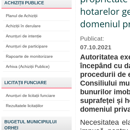
ACHIZIȚII PUBLICE
hotarelor ge
Planul de Achiziții
domeniul pr
Achiziții în derulare
Anunțuri de intenție
Publicat:
Anunțuri de participare
07.10.2021
Autoritatea ex
Rapoarte de monitorizare
începând cu da
Arhiva (Achiziții Publice)
procedurii de 
Consiliului mu
LICITAȚII FUNCIARE
bunurilor imob
Anunțuri de licitații funciare
suprafeței și h
Rezultatele licitațiilor
domeniul priva
Necesitatea ela
BUGETUL MUNICIPIULUI
ORHEI