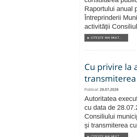
Raportului anual p
Întreprinderii M
activității Consili
CITEŞTE MAI MULT...
Cu privire la
transmiterea 
Publicat:
28.07.2026
Autoritatea execut
cu data de 28.07.
Consiliului munici
și transmiterea cu 
CITEŞTE MAI MULT...