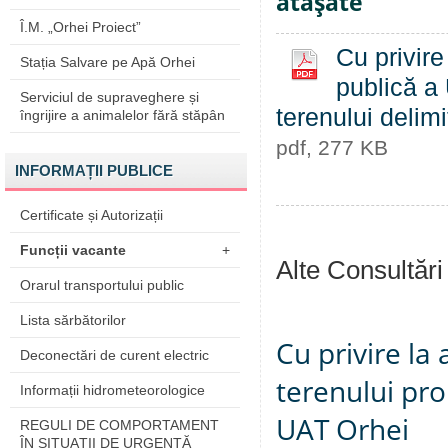
ataşate
Î.M. „Orhei Proiect”
Cu privire
Stația Salvare pe Apă Orhei
publică a 
Serviciul de supraveghere și
terenului delimi
îngrijire a animalelor fără stăpân
pdf, 277 KB
INFORMAȚII PUBLICE
Certificate și Autorizații
Funcții vacante
+
Alte Consultări
Orarul transportului public
Lista sărbătorilor
Cu privire la
Deconectări de curent electric
terenului pro
Informații hidrometeorologice
UAT Orhei
REGULI DE COMPORTAMENT
ÎN SITUAŢII DE URGENŢĂ