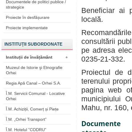
Documentele de politici publice /
strategice
Beneficiar ai 
Proiecte în desfășurare
locală.
Proiecte implementate
Recomandările
consultării pub
INSTITUȚII SUBORDONATE
pe adresa ele
Instituții de învățământ
+
0235-21-332.
Muzeul de Istorie şi Etnografie
Proiectul de d
Orhei
terenului propr
Regia Apă Canal – Orhei S.A.
pagina web of
Î.M. Servicii Comunal - Locative
municipiului O
Orhei
Mahu, nr. 160, et
Î.M. Achiziții, Comerț și Piețe
Î.M. „Orhei Transport”
Documente
Î.M. Hotelul ”CODRU”