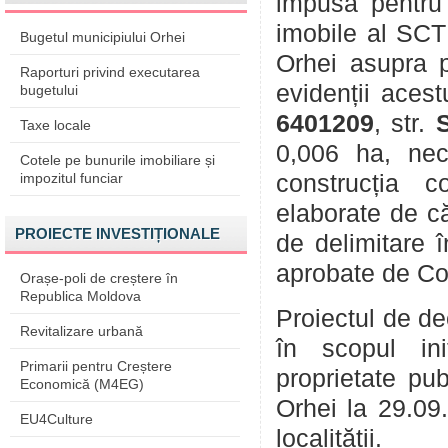
impusă pentru 
imobile al SCT
Bugetul municipiului Orhei
Orhei asupra pa
Raporturi privind executarea
evidenții aces
bugetului
6401209
, str.
Taxe locale
0,006 ha, nece
Cotele pe bunurile imobiliare și
impozitul funciar
construcția co
elaborate de că
PROIECTE INVESTIȚIONALE
de delimitare î
aprobate de Con
Orașe-poli de creștere în
Republica Moldova
Proiectul de de
Revitalizare urbană
în scopul ini
Primarii pentru Creștere
proprietate pu
Economică (M4EG)
Orhei la 29.09.
EU4Culture
localității.