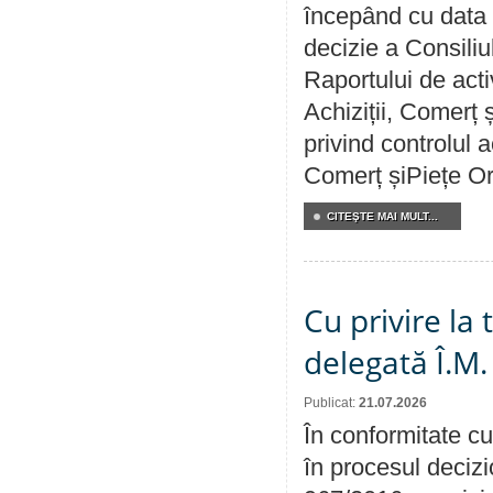
începând cu data 
decizie a Consiliu
Raportului de activ
Achiziții, Comerț 
privind controlul a
Comerț șiPiețe Or
CITEŞTE MAI MULT...
Cu privire la
delegată Î.M.
Publicat:
21.07.2026
În conformitate cu
în procesul decizi