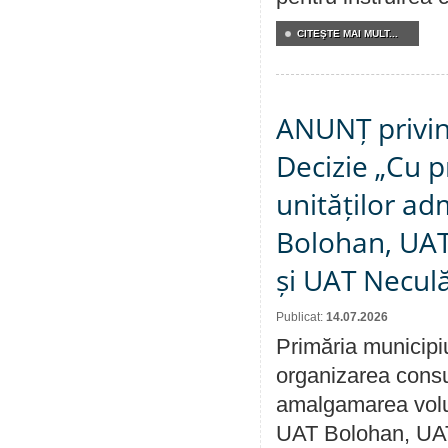
CITEŞTE MAI MULT...
ANUNȚ privin
Decizie „Cu p
unităților ad
Bolohan, UAT 
și UAT Necul
Publicat:
14.07.2026
Primăria municipi
organizarea consul
amalgamarea volunt
UAT Bolohan, UAT