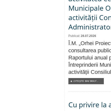
Municipale O
activității Co
Administrator
Publicat:
28.07.2026
Î.M. „Orhei Proiec
consultarea public
Raportului anual p
Întreprinderii M
activității Consili
CITEŞTE MAI MULT...
Cu privire la