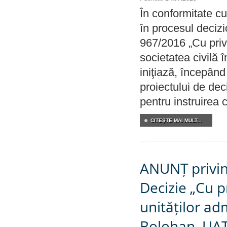
În conformitate cu
în procesul decizi
967/2016 „Cu priv
societatea civilă 
iniţiază, începân
proiectului de dec
pentru instruirea c
CITEŞTE MAI MULT...
ANUNȚ privin
Decizie „Cu p
unităților ad
Bolohan, UAT 