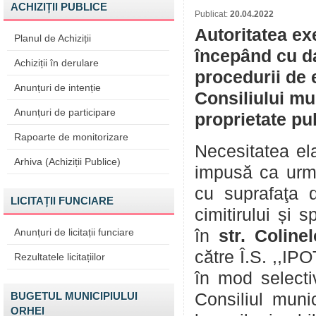
ACHIZIȚII PUBLICE
Publicat:
20.04.2022
Autoritatea ex
Planul de Achiziții
începând cu da
Achiziții în derulare
procedurii de 
Anunțuri de intenție
Consiliului mu
Anunțuri de participare
proprietate pu
Rapoarte de monitorizare
Necesitatea ela
Arhiva (Achiziții Publice)
impusă ca urmar
cu suprafaţa d
LICITAȚII FUNCIARE
cimitirului și s
Anunțuri de licitații funciare
în
str. Colinel
către Î.S. ,,IPO
Rezultatele licitațiilor
în mod selecti
BUGETUL MUNICIPIULUI
Consiliul munic
ORHEI