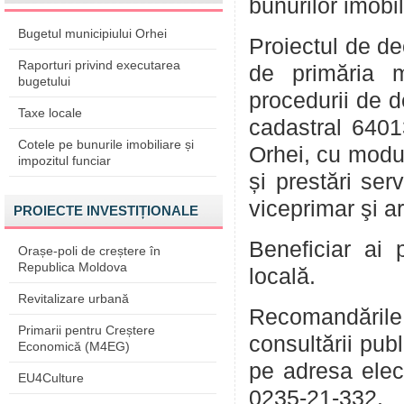
bunurilor imobi
Bugetul municipiului Orhei
Proiectul de de
Raporturi privind executarea
de primăria m
bugetului
procedurii de de
Taxe locale
cadastral 6401
Cotele pe bunurile imobiliare și
Orhei, cu modul
impozitul funciar
și prestări ser
viceprimar şi ar
PROIECTE INVESTIȚIONALE
Beneficiar ai 
Orașe-poli de creștere în
Republica Moldova
locală.
Revitalizare urbană
Recomandările
Primarii pentru Creștere
consultării pub
Economică (M4EG)
pe adresa ele
EU4Culture
0235-21-332.