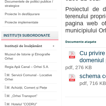
Documentele de politici publice /
strategice
Proiectul de d
Proiecte în desfășurare
terenului propr
pagina web of
Proiecte implementate
municipiului Orh
INSTITUȚII SUBORDONATE
Documente ataşate
Instituții de învățământ
+
Cu privire
Muzeul de Istorie şi Etnografie
Orhei
domeniul 
pdf, 276 KB
Regia Apă Canal – Orhei S.A.
schema co
Î.M. Servicii Comunal - Locative
Orhei
pdf, 716 KB
Î.M. Achiziții, Comerț și Piețe
Î.M. „Orhei Transport”
Î.M. Hotelul ”CODRU”