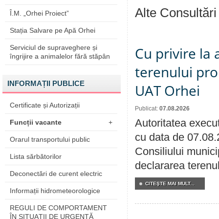
Alte Consultări
Î.M. „Orhei Proiect”
Stația Salvare pe Apă Orhei
Serviciul de supraveghere și
Cu privire la
îngrijire a animalelor fără stăpân
terenului pro
INFORMAȚII PUBLICE
UAT Orhei
Certificate și Autorizații
Publicat:
07.08.2026
Autoritatea execut
Funcții vacante
+
cu data de 07.08.
Orarul transportului public
Consiliului munici
Lista sărbătorilor
declararea terenul
Deconectări de curent electric
CITEŞTE MAI MULT...
Informații hidrometeorologice
REGULI DE COMPORTAMENT
ÎN SITUAŢII DE URGENŢĂ