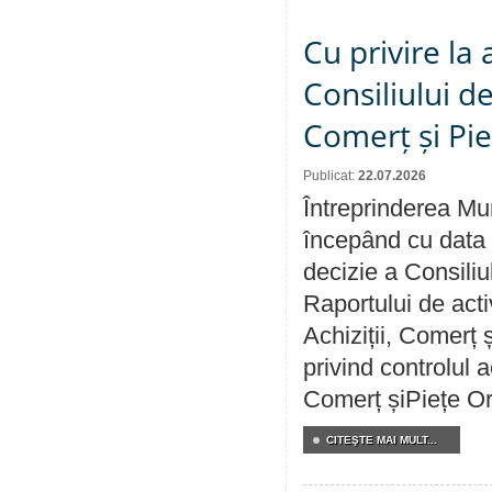
Cu privire la
Consiliului de
Comerț și Pie
Publicat:
22.07.2026
Întreprinderea Mun
începând cu data 
decizie a Consiliu
Raportului de activ
Achiziții, Comerț 
privind controlul a
Comerț șiPiețe Or
CITEŞTE MAI MULT...