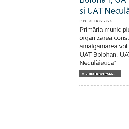
și UAT Necul
Publicat:
14.07.2026
Primăria municipi
organizarea consul
amalgamarea volunt
UAT Bolohan, UAT
Neculăieuca”.
CITEŞTE MAI MULT...