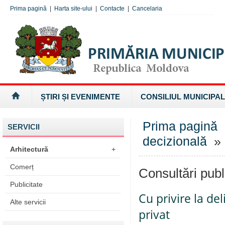
Prima pagină
|
Harta site-ului
|
Contacte
|
Cancelaria
ȘTIRI ȘI EVENIMENTE
CONSILIUL MUNICIPAL
Prima pagină
SERVICII
decizională
» 
Arhitectură
+
Comerț
Consultări publ
Publicitate
Cu privire la de
Alte servicii
privat