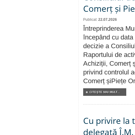
Comerț și Pie
Publicat:
22.07.2026
Întreprinderea Mun
începând cu data 
decizie a Consiliu
Raportului de activ
Achiziții, Comerț 
privind controlul a
Comerț șiPiețe Or
CITEŞTE MAI MULT...
Cu privire la
delegată Î.M.