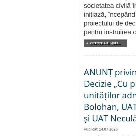
societatea civilă 
iniţiază, începân
proiectului de dec
pentru instruirea c
CITEŞTE MAI MULT...
ANUNȚ privin
Decizie „Cu p
unităților ad
Bolohan, UAT 
și UAT Necul
Publicat:
14.07.2026