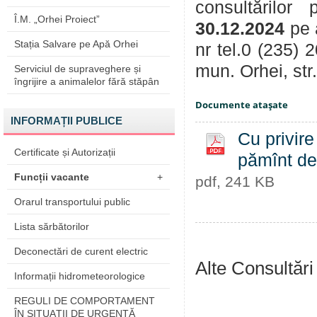
consultărilor
Î.M. „Orhei Proiect”
30.12.2024
pe 
Stația Salvare pe Apă Orhei
nr tel.0 (235) 
mun. Orhei, str
Serviciul de supraveghere și
îngrijire a animalelor fără stăpân
Documente ataşate
INFORMAȚII PUBLICE
Cu privire
Certificate și Autorizații
pămînt de
Funcții vacante
+
pdf, 241 KB
Orarul transportului public
Lista sărbătorilor
Deconectări de curent electric
Alte Consultări
Informații hidrometeorologice
REGULI DE COMPORTAMENT
ÎN SITUAŢII DE URGENŢĂ