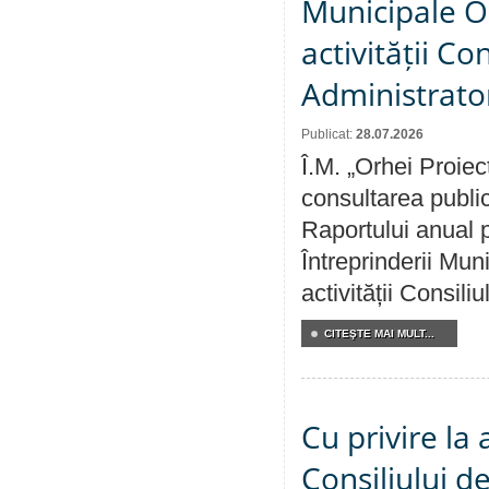
Municipale O
activității Co
Administrator
Publicat:
28.07.2026
Î.M. „Orhei Proiec
consultarea public
Raportului anual p
Întreprinderii M
activității Consili
CITEŞTE MAI MULT...
Cu privire la
Consiliului de