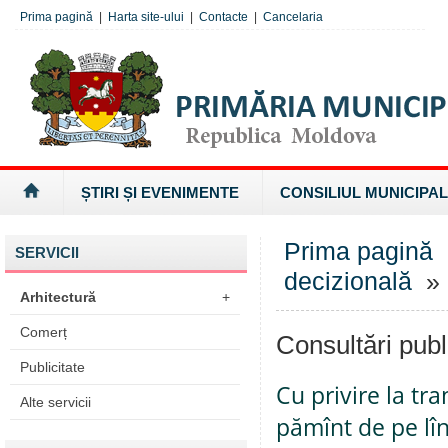
Prima pagină
|
Harta site-ului
|
Contacte
|
Cancelaria
ȘTIRI ȘI EVENIMENTE
CONSILIUL MUNICIPAL
Prima pagină
SERVICII
decizională
» 
Arhitectură
+
Comerț
Consultări publ
Publicitate
Cu privire la tr
Alte servicii
pămînt de pe lî