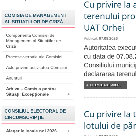
Cu privire la
terenului pro
COMISIA DE MANAGEMENT
AL SITUAȚIILOR DE CRIZĂ
UAT Orhei
Componența Comisiei de
Publicat:
07.08.2026
Management al Situațiilor de
Criză
Autoritatea execut
cu data de 07.08.
Procese-verbale ale Comisiei
Consiliului munici
Acte privind activitatea Comisiei
declararea terenul
Anunțuri
CITEŞTE MAI MULT...
Arhiva – Comisia pentru
Situații Excepționale
+
Cu privire la
CONSILIUL ELECTORAL DE
CIRCUMSCRIPȚIE
lotului de pă
Alegerile locale noi 2026
+