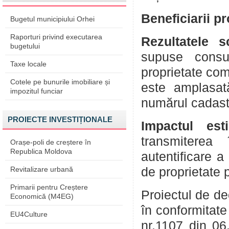
Beneficiarii p
Bugetul municipiului Orhei
Raporturi privind executarea
Rezultatele 
bugetului
supuse consul
Taxe locale
proprietate com
Cotele pe bunurile imobiliare și
este amplasată
impozitul funciar
numărul cadast
PROIECTE INVESTIȚIONALE
Impactul est
transmiterea 
Orașe-poli de creștere în
Republica Moldova
autentificare a
Revitalizare urbană
de proprietate 
Primarii pentru Creștere
Proiectul de de
Economică (M4EG)
în conformitate
EU4Culture
nr.1107 din 06