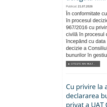
Publicat:
21.07.2026
În conformitate cu
în procesul decizi
967/2016 cu privi
civilă în procesul
începând cu data 
decizie a Consiliu
bunurilor în gest
CITEŞTE MAI MULT...
Cu privire la 
declararea b
privat a UAT 