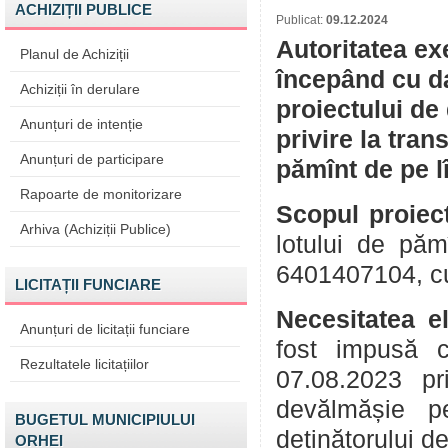
ACHIZIȚII PUBLICE
Publicat:
09.12.2024
Autoritatea ex
Planul de Achiziții
începând cu da
Achiziții în derulare
proiectului de
Anunțuri de intenție
privire la tran
Anunțuri de participare
pămînt de pe l
Rapoarte de monitorizare
Scopul proiect
Arhiva (Achiziții Publice)
lotului de pă
6401407104, cu 
LICITAȚII FUNCIARE
Necesitatea e
Anunțuri de licitații funciare
fost impusă c
Rezultatele licitațiilor
07.08.2023 pr
devălmășie pe
BUGETUL MUNICIPIULUI
deținătorului de
ORHEI