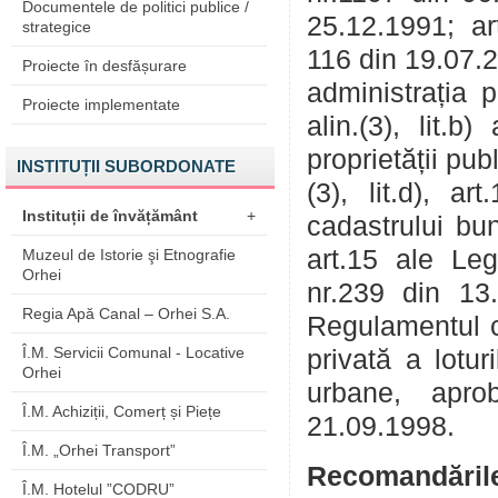
Documentele de politici publice /
25.12.1991; ar
strategice
116 din 19.07.201
Proiecte în desfășurare
administrația p
Proiecte implementate
alin.(3), lit.b
proprietății pub
INSTITUȚII SUBORDONATE
(3), lit.d), ar
Instituții de învățământ
+
cadastrului bun
art.15 ale Leg
Muzeul de Istorie şi Etnografie
Orhei
nr.239 din 13.1
Regia Apă Canal – Orhei S.A.
Regulamentul cu
Î.M. Servicii Comunal - Locative
privată a lotur
Orhei
urbane, apro
Î.M. Achiziții, Comerț și Piețe
21.09.1998.
Î.M. „Orhei Transport”
Recomandăril
Î.M. Hotelul ”CODRU”