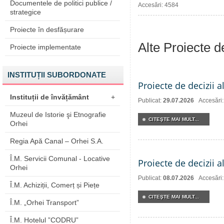
Documentele de politici publice /
Accesări: 4584
strategice
Proiecte în desfășurare
Alte Proiecte 
Proiecte implementate
INSTITUȚII SUBORDONATE
Proiecte de decizii a
Instituții de învățământ
+
Publicat:
29.07.2026
Accesări
Muzeul de Istorie şi Etnografie
CITEŞTE MAI MULT...
Orhei
Regia Apă Canal – Orhei S.A.
Î.M. Servicii Comunal - Locative
Proiecte de decizii a
Orhei
Publicat:
08.07.2026
Accesări
Î.M. Achiziții, Comerț și Piețe
CITEŞTE MAI MULT...
Î.M. „Orhei Transport”
Î.M. Hotelul ”CODRU”