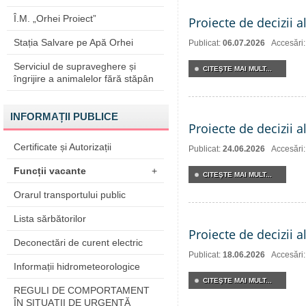
Î.M. „Orhei Proiect”
Proiecte de decizii a
Stația Salvare pe Apă Orhei
Publicat:
06.07.2026
Accesări
Serviciul de supraveghere și
CITEŞTE MAI MULT...
îngrijire a animalelor fără stăpân
INFORMAȚII PUBLICE
Proiecte de decizii a
Certificate și Autorizații
Publicat:
24.06.2026
Accesări
Funcții vacante
+
CITEŞTE MAI MULT...
Orarul transportului public
Lista sărbătorilor
Proiecte de decizii a
Deconectări de curent electric
Publicat:
18.06.2026
Accesări
Informații hidrometeorologice
CITEŞTE MAI MULT...
REGULI DE COMPORTAMENT
ÎN SITUAŢII DE URGENŢĂ