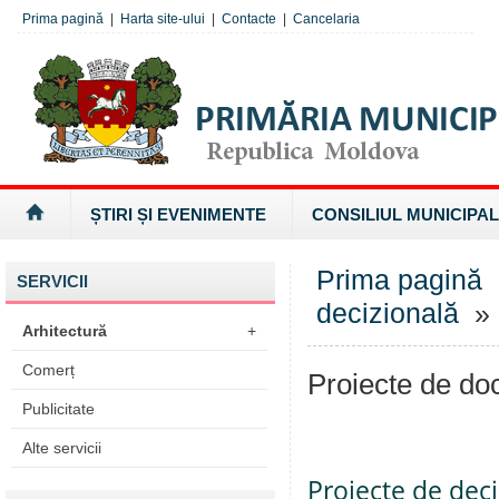
Prima pagină
|
Harta site-ului
|
Contacte
|
Cancelaria
ȘTIRI ȘI EVENIMENTE
CONSILIUL MUNICIPAL
Prima pagină
SERVICII
decizională
» 
Arhitectură
+
Comerț
Proiecte de d
Publicitate
Alte servicii
Proiecte de deci