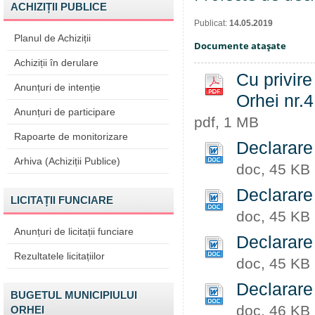
ACHIZIȚII PUBLICE
Publicat:
14.05.2019
Planul de Achiziții
Documente ataşate
Achiziții în derulare
Cu privire
Anunțuri de intenție
Orhei nr.4
Anunțuri de participare
pdf, 1 MB
Rapoarte de monitorizare
Declarare
Arhiva (Achiziții Publice)
doc, 45 KB
Declarare
LICITAȚII FUNCIARE
doc, 45 KB
Anunțuri de licitații funciare
Declarare
Rezultatele licitațiilor
doc, 45 KB
Declarare
BUGETUL MUNICIPIULUI
doc, 46 KB
ORHEI