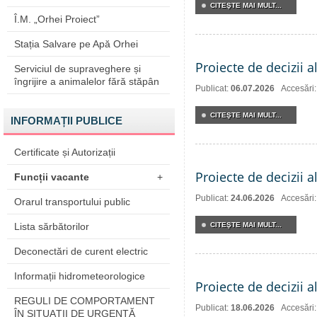
CITEŞTE MAI MULT...
Î.M. „Orhei Proiect”
Stația Salvare pe Apă Orhei
Proiecte de decizii a
Serviciul de supraveghere și
îngrijire a animalelor fără stăpân
Publicat:
06.07.2026
Accesări
CITEŞTE MAI MULT...
INFORMAȚII PUBLICE
Certificate și Autorizații
Proiecte de decizii a
Funcții vacante
+
Publicat:
24.06.2026
Accesări
Orarul transportului public
Lista sărbătorilor
CITEŞTE MAI MULT...
Deconectări de curent electric
Informații hidrometeorologice
Proiecte de decizii a
REGULI DE COMPORTAMENT
Publicat:
18.06.2026
Accesări
ÎN SITUAŢII DE URGENŢĂ