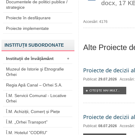
Documentele de politici publice /
docx, 17 K
strategice
Proiecte în desfășurare
Accesări: 4176
Proiecte implementate
INSTITUȚII SUBORDONATE
Alte Proiecte 
Instituții de învățământ
+
Muzeul de Istorie şi Etnografie
Proiecte de decizii a
Orhei
Publicat:
29.07.2026
Accesări
Regia Apă Canal – Orhei S.A.
CITEŞTE MAI MULT...
Î.M. Servicii Comunal - Locative
Orhei
Î.M. Achiziții, Comerț și Piețe
Proiecte de decizii a
Î.M. „Orhei Transport”
Publicat:
08.07.2026
Accesări
Î.M. Hotelul ”CODRU”