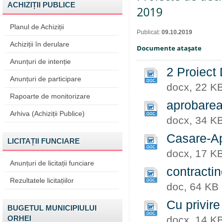
ACHIZIȚII PUBLICE
2019
Planul de Achiziții
Publicat:
09.10.2019
Achiziții în derulare
Documente ataşate
Anunțuri de intenție
2 Proiect 
Anunțuri de participare
docx, 22 K
Rapoarte de monitorizare
aprobarea 
Arhiva (Achiziții Publice)
docx, 34 K
Casare-A
LICITAȚII FUNCIARE
docx, 17 K
Anunțuri de licitații funciare
contracti
Rezultatele licitațiilor
doc, 64 KB
Cu privire
BUGETUL MUNICIPIULUI
ORHEI
docx, 14 K