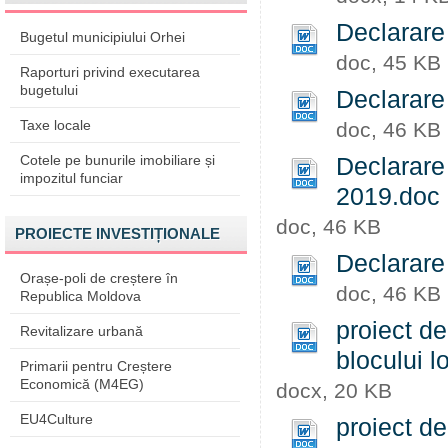
Declarare
Bugetul municipiului Orhei
doc, 45 KB
Raporturi privind executarea
bugetului
Declarare
Taxe locale
doc, 46 KB
Cotele pe bunurile imobiliare și
Declarare
impozitul funciar
2019.doc
doc, 46 KB
PROIECTE INVESTIȚIONALE
Declarare
Orașe-poli de creștere în
doc, 46 KB
Republica Moldova
proiect de
Revitalizare urbană
blocului l
Primarii pentru Creștere
Economică (M4EG)
docx, 20 KB
EU4Culture
proiect d