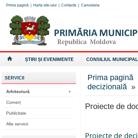
Prima pagină
|
Harta site-ului
|
Contacte
|
Cancelaria
ȘTIRI ȘI EVENIMENTE
CONSILIUL MUNICIPAL
Prima pagină
SERVICII
decizională
» 
Arhitectură
+
Comerț
Proiecte de d
Publicitate
Alte servicii
Proiecte de deci