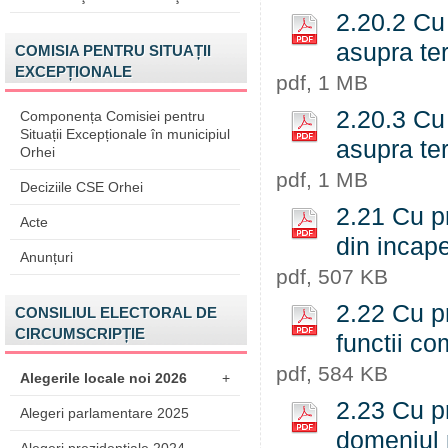
2.20.2 Cu 
asupra ter
COMISIA PENTRU SITUAȚII
EXCEPȚIONALE
pdf, 1 MB
2.20.3 Cu 
Componența Comisiei pentru
Situații Excepționale în municipiul
asupra ter
Orhei
pdf, 1 MB
Deciziile CSE Orhei
2.21 Cu pr
Acte
din incape
Anunțuri
pdf, 507 KB
2.22 Cu pr
CONSILIUL ELECTORAL DE
CIRCUMSCRIPȚIE
functii co
pdf, 584 KB
Alegerile locale noi 2026
+
2.23 Cu pr
Alegeri parlamentare 2025
domeniul 