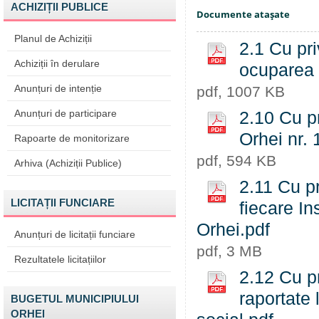
ACHIZIȚII PUBLICE
Documente ataşate
Planul de Achiziții
2.1 Cu pri
Achiziții în derulare
ocuparea 
Anunțuri de intenție
pdf, 1007 KB
Anunțuri de participare
2.10 Cu pr
Orhei nr. 
Rapoarte de monitorizare
pdf, 594 KB
Arhiva (Achiziții Publice)
2.11 Cu pr
LICITAȚII FUNCIARE
fiecare In
Orhei.pdf
Anunțuri de licitații funciare
pdf, 3 MB
Rezultatele licitațiilor
2.12 Cu pr
raportate 
BUGETUL MUNICIPIULUI
ORHEI