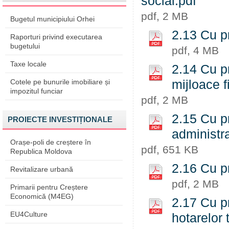
social.pdf
pdf, 2 MB
Bugetul municipiului Orhei
2.13 Cu pr
Raporturi privind executarea
bugetului
pdf, 4 MB
Taxe locale
2.14 Cu pr
Cotele pe bunurile imobiliare și
mijloace f
impozitul funciar
pdf, 2 MB
2.15 Cu pr
PROIECTE INVESTIȚIONALE
administra
Orașe-poli de creștere în
pdf, 651 KB
Republica Moldova
2.16 Cu pr
Revitalizare urbană
pdf, 2 MB
Primarii pentru Creștere
Economică (M4EG)
2.17 Cu pr
EU4Culture
hotarelor 