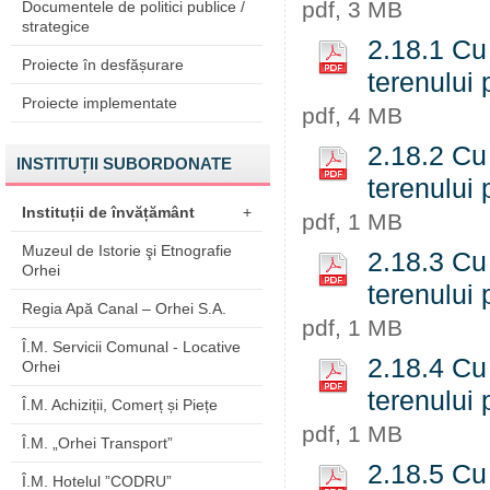
pdf, 3 MB
Documentele de politici publice /
strategice
2.18.1 Cu 
Proiecte în desfășurare
terenului 
Proiecte implementate
pdf, 4 MB
2.18.2 Cu 
INSTITUȚII SUBORDONATE
terenului 
Instituții de învățământ
+
pdf, 1 MB
Muzeul de Istorie şi Etnografie
2.18.3 Cu 
Orhei
terenului 
Regia Apă Canal – Orhei S.A.
pdf, 1 MB
Î.M. Servicii Comunal - Locative
2.18.4 Cu 
Orhei
terenului 
Î.M. Achiziții, Comerț și Piețe
pdf, 1 MB
Î.M. „Orhei Transport”
2.18.5 Cu 
Î.M. Hotelul ”CODRU”