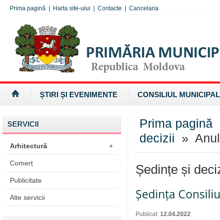
Prima pagină
|
Harta site-ului
|
Contacte
|
Cancelaria
ȘTIRI ȘI EVENIMENTE
CONSILIUL MUNICIPAL
Prima pagină
SERVICII
decizii
» Anul
Arhitectură
+
Comerț
Ședințe și deci
Publicitate
Ședința Consiliu
Alte servicii
Publicat:
12.04.2022