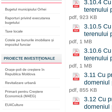
3.10.4 Cu 
terenului 
Bugetul municipiului Orhei
pdf, 923 KB
Raporturi privind executarea
bugetului
3.10.5 Cu 
Taxe locale
terenului 
Cotele pe bunurile imobiliare și
pdf, 1 MB
impozitul funciar
3.10.6 Cu 
terenului 
PROIECTE INVESTIȚIONALE
pdf, 1 MB
Orașe-poli de creștere în
3.11 Cu pr
Republica Moldova
domeniul 
Revitalizare urbană
pdf, 855 KB
Primarii pentru Creștere
Economică (M4EG)
3.12 Cu pr
EU4Culture
domeniul 