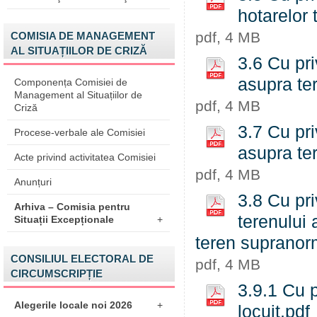
hotarelor 
pdf, 4 MB
COMISIA DE MANAGEMENT
AL SITUAȚIILOR DE CRIZĂ
3.6 Cu pri
asupra ter
Componența Comisiei de
Management al Situațiilor de
pdf, 4 MB
Criză
3.7 Cu pri
Procese-verbale ale Comisiei
asupra ter
Acte privind activitatea Comisiei
pdf, 4 MB
Anunțuri
3.8 Cu pri
Arhiva – Comisia pentru
terenului 
Situații Excepționale
+
teren supranor
CONSILIUL ELECTORAL DE
pdf, 4 MB
CIRCUMSCRIPȚIE
3.9.1 Cu p
Alegerile locale noi 2026
+
locuit.pdf