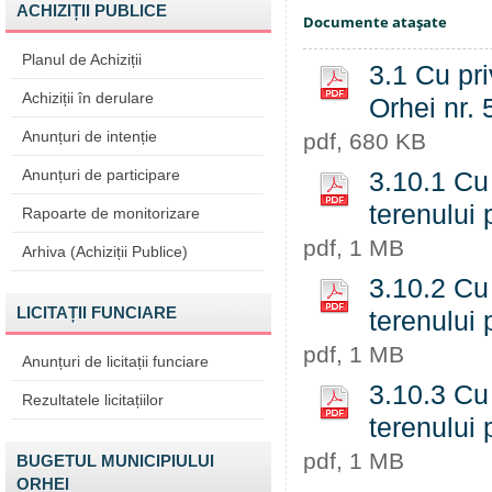
ACHIZIȚII PUBLICE
Documente ataşate
Planul de Achiziții
3.1 Cu pri
Achiziții în derulare
Orhei nr. 
Anunțuri de intenție
pdf, 680 KB
Anunțuri de participare
3.10.1 Cu 
terenului 
Rapoarte de monitorizare
pdf, 1 MB
Arhiva (Achiziții Publice)
3.10.2 Cu 
LICITAȚII FUNCIARE
terenului 
pdf, 1 MB
Anunțuri de licitații funciare
3.10.3 Cu 
Rezultatele licitațiilor
terenului 
pdf, 1 MB
BUGETUL MUNICIPIULUI
ORHEI