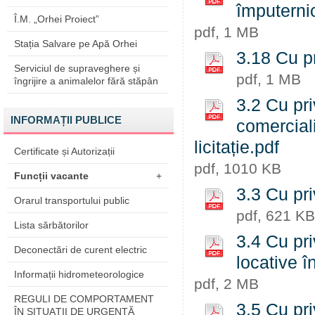
împuternic
Î.M. „Orhei Proiect”
pdf, 1 MB
Stația Salvare pe Apă Orhei
3.18 Cu pr
Serviciul de supraveghere și
pdf, 1 MB
îngrijire a animalelor fără stăpân
3.2 Cu pri
INFORMAȚII PUBLICE
comerciali
licitație.pdf
Certificate și Autorizații
pdf, 1010 KB
Funcții vacante
+
3.3 Cu pri
Orarul transportului public
pdf, 621 KB
Lista sărbătorilor
3.4 Cu pri
Deconectări de curent electric
locative î
Informații hidrometeorologice
pdf, 2 MB
REGULI DE COMPORTAMENT
3.5 Cu pri
ÎN SITUAŢII DE URGENŢĂ