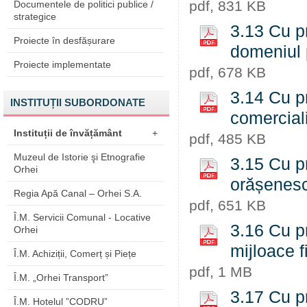
pdf, 831 KB
Documentele de politici publice /
strategice
3.13 Cu pr
Proiecte în desfășurare
domeniul 
Proiecte implementate
pdf, 678 KB
3.14 Cu pr
INSTITUȚII SUBORDONATE
comerciali
Instituții de învățământ
+
pdf, 485 KB
Muzeul de Istorie şi Etnografie
3.15 Cu pr
Orhei
orășenesc
Regia Apă Canal – Orhei S.A.
pdf, 651 KB
Î.M. Servicii Comunal - Locative
3.16 Cu pr
Orhei
mijloace f
Î.M. Achiziții, Comerț și Piețe
pdf, 1 MB
Î.M. „Orhei Transport”
3.17 Cu pr
Î.M. Hotelul ”CODRU”