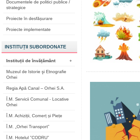
Documentele de politici publice /
strategice
Proiecte în desfășurare
Proiecte implementate
INSTITUȚII SUBORDONATE
Instituții de învățământ
+
Muzeul de Istorie şi Etnografie
Orhei
Regia Apă Canal – Orhei S.A.
Î.M. Servicii Comunal - Locative
Orhei
Î.M. Achiziții, Comerț și Piețe
Î.M. „Orhei Transport”
Î.M. Hotelul ”CODRU”