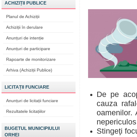
ACHIZIȚII PUBLICE
Planul de Achiziții
Achiziții în derulare
Anunțuri de intenție
Anunțuri de participare
Rapoarte de monitorizare
Arhiva (Achiziții Publice)
LICITAȚII FUNCIARE
De pe acope
Anunțuri de licitații funciare
cauza rafal
oamenilor. 
Rezultatele licitațiilor
nepericulos
BUGETUL MUNICIPIULUI
Stingeţi foc
ORHEI