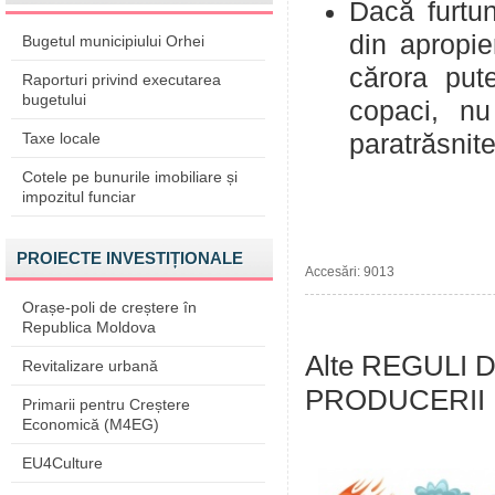
Dacă furtun
din apropie
Bugetul municipiului Orhei
cărora put
Raporturi privind executarea
bugetului
copaci, nu 
Taxe locale
paratrăsnite
Cotele pe bunurile imobiliare și
impozitul funciar
PROIECTE INVESTIȚIONALE
Accesări: 9013
Orașe-poli de creștere în
Republica Moldova
Alte REGULI
Revitalizare urbană
PRODUCERII 
Primarii pentru Creștere
Economică (M4EG)
EU4Culture