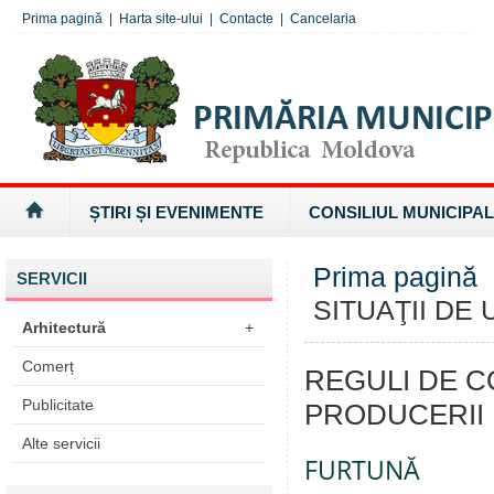
Prima pagină
|
Harta site-ului
|
Contacte
|
Cancelaria
ȘTIRI ȘI EVENIMENTE
CONSILIUL MUNICIPAL
Prima pagină
SERVICII
SITUAŢII DE
Arhitectură
+
Comerț
REGULI DE 
Publicitate
PRODUCERII 
Alte servicii
FURTUNĂ