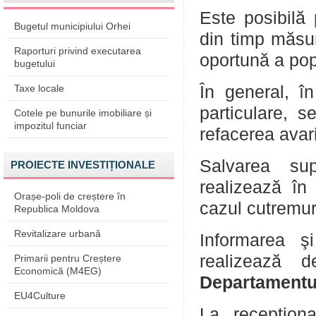
Este posibilă 
Bugetul municipiului Orhei
din timp măsur
Raporturi privind executarea
oportună a popu
bugetului
Taxe locale
În general, în
particulare, s
Cotele pe bunurile imobiliare și
impozitul funciar
refacerea avari
Salvarea sup
PROIECTE INVESTIȚIONALE
realizează în 
Orașe-poli de creștere în
cazul cutremu
Republica Moldova
Revitalizare urbană
Informarea ş
realizează d
Primarii pentru Creștere
Economică (M4EG)
Departamentu
EU4Culture
La recepţion