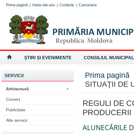
Prima pagină
|
Harta site-ului
|
Contacte
|
Cancelaria
ȘTIRI ȘI EVENIMENTE
CONSILIUL MUNICIPAL
Prima pagină
SERVICII
SITUAŢII DE
Arhitectură
+
Comerț
REGULI DE 
Publicitate
PRODUCERII 
Alte servicii
ALUNECĂRILE D