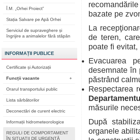
recomandările
Î.M. „Orhei Proiect”
bazate pe zvon
Stația Salvare pe Apă Orhei
La recepţionar
Serviciul de supraveghere și
de teren, car
îngrijire a animalelor fără stăpân
poate fi evitat
INFORMAȚII PUBLICE
Evacuarea per
Certificate și Autorizații
desemnate în pl
păstrând calmu
Funcții vacante
+
Respectarea re
Orarul transportului public
Departament
Lista sărbătorilor
măsurile necesa
Deconectări de curent electric
După stabiliz
Informații hidrometeorologice
organele abilit
REGULI DE COMPORTAMENT
ÎN SITUAŢII DE URGENŢĂ