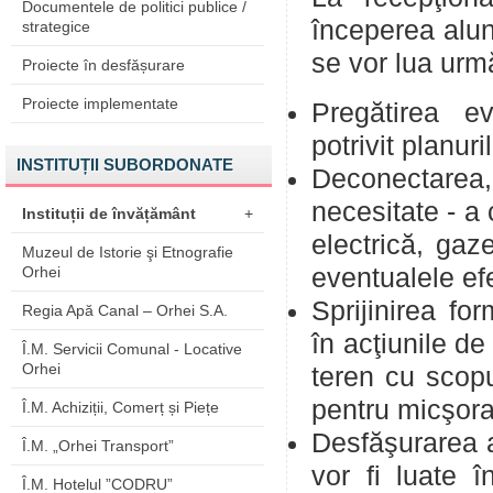
Documentele de politici publice /
începerea alun
strategice
se vor lua urm
Proiecte în desfășurare
Proiecte implementate
Pregătirea eva
potrivit planur
INSTITUȚII SUBORDONATE
Deconectarea,
necesitate - a 
Instituții de învățământ
+
electrică, gaz
Muzeul de Istorie şi Etnografie
Orhei
eventualele ef
Sprijinirea fo
Regia Apă Canal – Orhei S.A.
în acţiunile de
Î.M. Servicii Comunal - Locative
Orhei
teren cu scopu
pentru micşorar
Î.M. Achiziții, Comerț și Piețe
Desfăşurarea 
Î.M. „Orhei Transport”
vor fi luate î
Î.M. Hotelul ”CODRU”