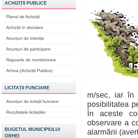
ACHIZIȚII PUBLICE
Planul de Achiziții
Achiziții în derulare
Anunțuri de intenție
Anunțuri de participare
Rapoarte de monitorizare
Arhiva (Achiziții Publice)
LICITAȚII FUNCIARE
m/sec, iar în 
Anunțuri de licitații funciare
posibilitatea p
În aceste con
Rezultatele licitațiilor
observare a co
BUGETUL MUNICIPIULUI
alarmării (avert
ORHEI