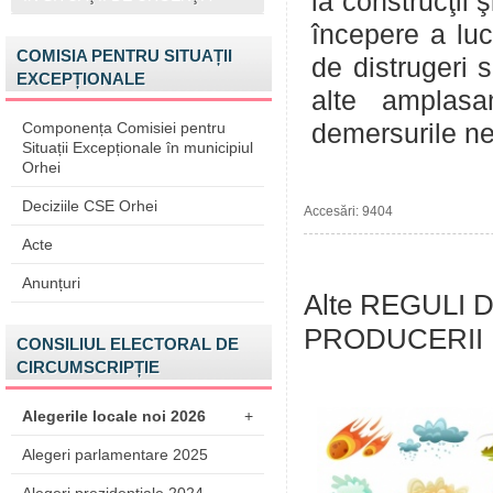
la construcţii 
începere a lucr
COMISIA PENTRU SITUAȚII
de distrugeri 
EXCEPȚIONALE
alte amplas
Componența Comisiei pentru
demersurile ne
Situații Excepționale în municipiul
Orhei
Deciziile CSE Orhei
Accesări: 9404
Acte
Anunțuri
Alte REGULI
PRODUCERII 
CONSILIUL ELECTORAL DE
CIRCUMSCRIPȚIE
Alegerile locale noi 2026
+
Alegeri parlamentare 2025